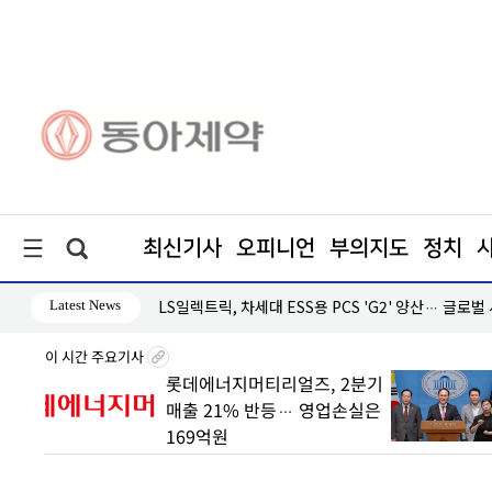
최신기사
오피니언
부의지도
정치
Latest News
·흑자 지속
LS일렉트릭, 차세대 ESS용 PCS 'G2' 양산… 글로벌
이 시간 주요기사
 빠른
롯데에너지머티리얼즈, 2분기
매출 21% 반등… 영업손실은
169억원