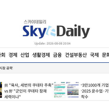
Update : 2026-08-08 20:04
사회
경제
산업
생활경제
금융
건설부동산
국제
문
 시장 공략
한병도 “국민의힘은 주택법안 처리에나 협조하라”
與 "육사, 세번의 쿠데타 주축"
“3만1000개 기
vs 野 "군인이 쿠데타 잠재
‘2025 운수업·
세력이냐"
착수