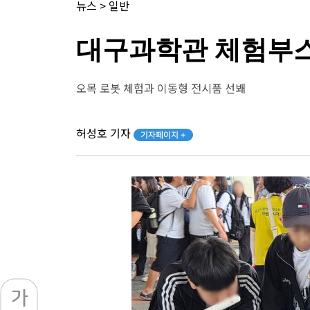
뉴스
>
일반
대구과학관 체험부스
오목 로봇 체험과 이동형 전시품 선봬
허성호 기자
기자페이지 +