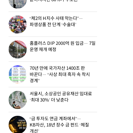
“제2의 H지수 사태 막는다”…
파생상품 전 단계 ‘수술대’
홈플러스 DIP 2000억 원 입금… 7일
운영 재개 예정
70년 만에 국가자산 1400조 판
바꾼다… “사상 최대 흑자 속 착시
경계”
서울시, 소상공인 공유재산 임대료
‘최대 30%’ 더 낮춘다
“금 투자도 연금 계좌에서”…
KB자산, 18년 장수 금 펀드 ‘체질
개선’