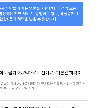
한남리버힐
로덴하우스 웨스트빌리지
소피아도무스
자가 만들어 가는 언론을 지향합니다. 정기 또는
팬클럽 참여
팬클럽 참여
팬클럽 참여
할당하는 지면 서비스, 동행하는 홍보, 유상증자시
한함) 등의 혜택을 받을 수 있습니다
69
294
30
에도 물가 2.8%대로…전기료·기름값 하락이
상승률이 다시 2%대로 내려왔다. 전기료와 석유류, 신선식품 가격이
철의 가격 상승 압력을 눌...
24:36