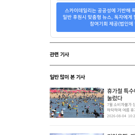
한남더힐
트라움하우스3차
스카이데일리는 공공성에 기반해 독
팬클럽 참여
팬클럽 참여
일반 후원시 맞춤형 뉴스, 독자에게 
참여기회 제공(법인에 
117
100
관련 기사
일반 많이 본 기사
휴가철 특수
눌렀다
7월 소비자물가 
하락하며 여름 휴가
2026-08-04 10: