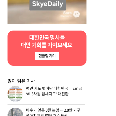
대한민국 명사들
대면 기회를 가져보세요.
팬클럽 가기
많이 읽은 기사
평면 지도 벗어난 대한민국… cm급
‘AI 3차원 입체지도’ 대전환
비수기 잊은 8월 분양… 2.8만 가구
쏟아지지만 80%가 수도권