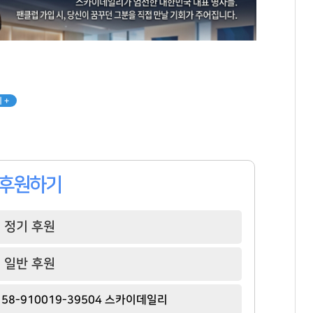
 +
후원하기
정기 후원
일반 후원
슈가
김범수
이국노
[관련 기사]
[관련 기사]
[관련 기사]
58-910019-39504 스카이데일리
방탄소년단
카카오
사이몬