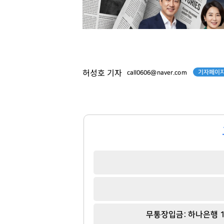
기자페이지
허성호 기자
call0606@naver.com
허희수
김재철
[관련 기사]
[관련 기사]
무통장입금: 하나은행 1
SPC그룹
동원그룹