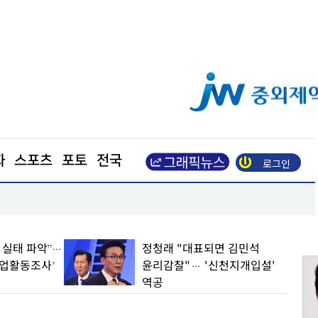
화
스포츠
포토
전국
로그인
장동혁 “부동산 지옥 만든 주범은 이재명 정권”
업 실태 파악”…
정청래 "대표되면 김민석
기업활동조사’
윤리감찰"… '신천지개입설'
역공