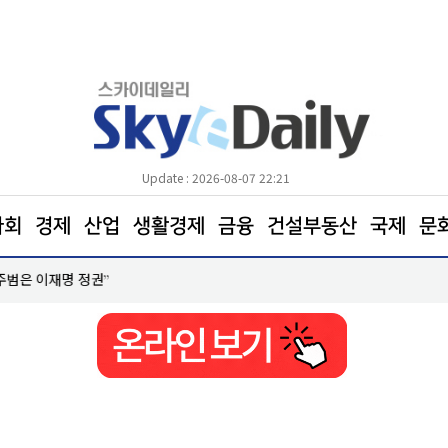
Update : 2026-08-07 22:21
사회
경제
산업
생활경제
금융
건설부동산
국제
문
포항트라우마센터‘마음치유농장’ 참여자 모집