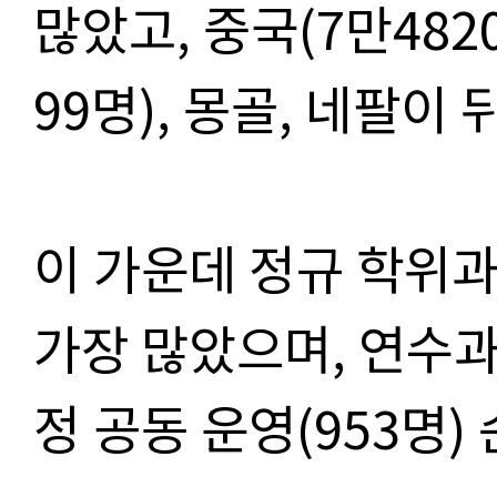
많았고, 중국(7만482
99명), 몽골, 네팔이 
이 가운데 정규 학위과
가장 많았으며, 연수과
정 공동 운영(953명)