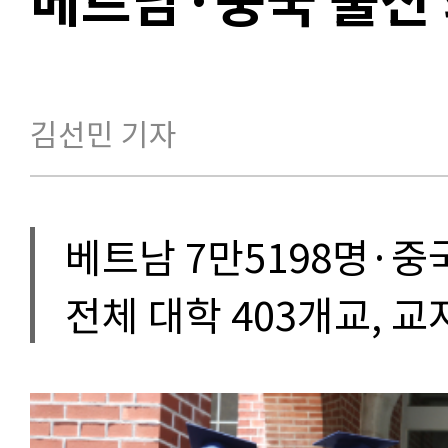
김선민 기자
베트남 7만5198명·중국
전체 대학 403개교, 