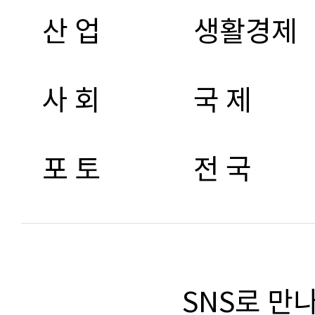
산 업
생활경제
사 회
국 제
포 토
전 국
SNS로 만