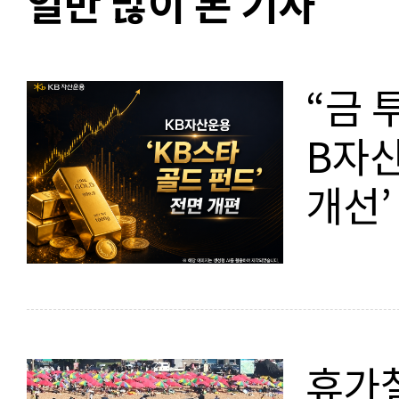
일반 많이 본 기사
“금 
B자산
개선’
휴가철