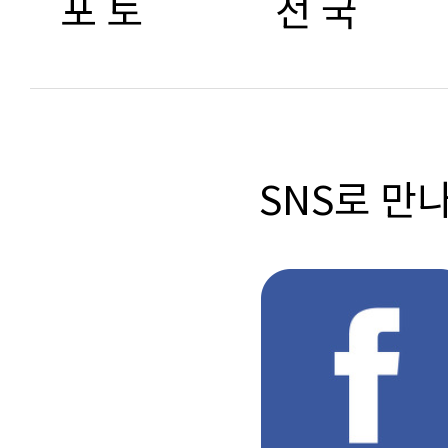
포 토
전 국
SNS로 만