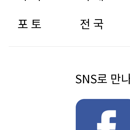
포 토
전 국
SNS로 만