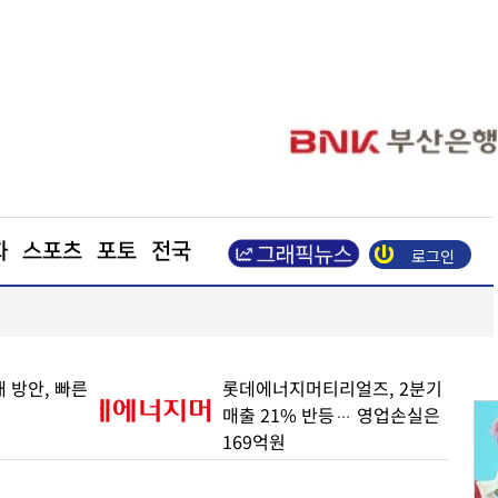
화
스포츠
포토
전국
로그인
업이익 N% 성과급
도심 달구는 폭염… 아스팔트를 식혀라
 방안, 빠른
롯데에너지머티리얼즈, 2분기
매출 21% 반등… 영업손실은
169억원