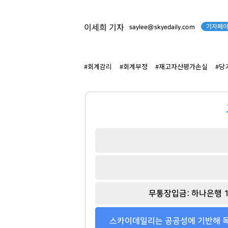
기자페이
이세희 기자
saylee@skyedaily.com
#회계감리
#회계부정
#재고자산평가손실
#당
무통장입금: 하나은행 1
스카이데일리는 공공성에 기반해 독