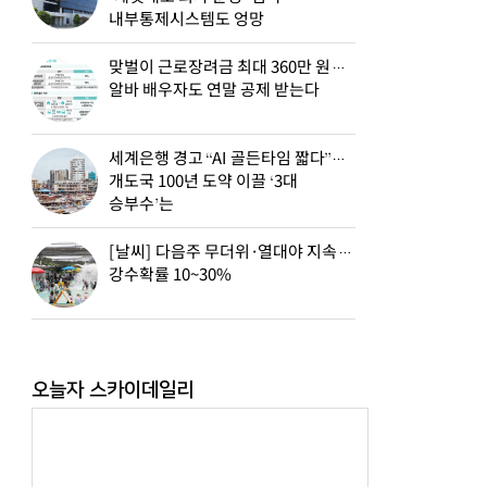
내부통제시스템도 엉망
맞벌이 근로장려금 최대 360만 원…
알바 배우자도 연말 공제 받는다
세계은행 경고 “AI 골든타임 짧다”…
개도국 100년 도약 이끌 ‘3대
승부수’는
[날씨] 다음주 무더위·열대야 지속…
강수확률 10~30%
오늘자 스카이데일리