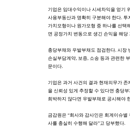
기업은 임대수익이나 시세차익을 얻기 
사용부동산과 명확히 구분해야 한다. 투
가치모형이나 원가모형 중 하나를 선택
정용진
윤홍근
면 공정가치 변동으로 생긴 손익을 해당
[관련 기사]
[관련 기사]
신세계
제너시스 BBQ
주택
지엔에스주택전시관
충당부채와 우발부채도 점검한다. 시장 
손실부담계약, 보증, 소송 등과 관련한 
팬클럽 참여
팬클럽 참여
문이다.
330
364
기업은 과거 사건의 결과 현재의무가 존
을 신뢰성 있게 추정할 수 있다면 충당
희박하지 않다면 우발부채로 공시해야 
금감원은 “회사와 감사인은 회계이슈별 
사를 충실히 수행해 달라”고 당부했다.