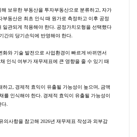
위해 보유한 부동산을 투자부동산으로 분류하고, 자가
자부동산은 최초 인식 때 원가로 측정하고 이후 공정
해 일관되게 적용해야 한다. 공정가치모형을 선택했다
이환주
이준호
손흥민
 기간의 당기손익에 반영해야 한다.
[관련 기사]
[관련 기사]
[관련 기사]
KB국민은행
JYP엔터테인먼트
로스앤젤레스 FC
은평뉴타운폭포동힐스테이트4-2단지
아노스카운티빌라트
트리마제
변화와 기술 발전으로 사업환경이 빠르게 바뀌면서
부채 인식 여부가 재무제표에 큰 영향을 줄 수 있기 때
팬클럽 참여
팬클럽 참여
팬클럽 참여
83
296
92
재하고, 경제적 효익이 유출될 가능성이 높으며, 금액
부채를 인식해야 한다. 경제적 효익이 유출될 가능성이
한다.
유의사항을 참고해 2026년 재무제표 작성과 외부감