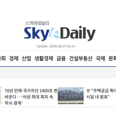
Update : 2026-08-07 02:14
사회
경제
산업
생활경제
금융
건설부동산
국제
문
삼전닉스 소액주주들, 270조 환원 공식 요구… "영
철회해야"
70년 만에 국가자산 1400조 판
靑 "주택공급 확대
바꾼다… “사상 최대 흑자 속
시일 내 발표"
착시 경계”