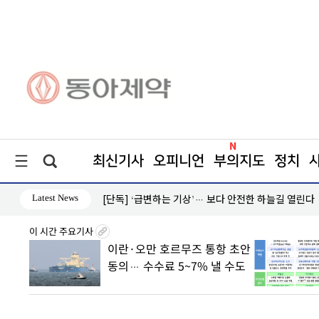
최신기사
오피니언
부의지도
정치
Latest News
[단독] ‘급변하는 기상’… 보다 안전한 하늘길 열린다
이 시간 주요기사
8월7일
이란·오만 호르무즈 통항 초안
丑
동의… 수수료 5~7% 낼 수도