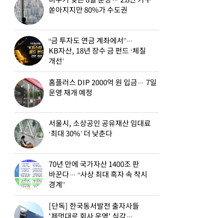
비수기 잊은 8월 분양… 2.8만 가구
쏟아지지만 80%가 수도권
“금 투자도 연금 계좌에서”…
KB자산, 18년 장수 금 펀드 ‘체질
개선’
홈플러스 DIP 2000억 원 입금… 7일
운영 재개 예정
서울시, 소상공인 공유재산 임대료
‘최대 30%’ 더 낮춘다
70년 만에 국가자산 1400조 판
바꾼다… “사상 최대 흑자 속 착시
경계”
[단독] 한국동서발전 출자사들
'제멋대로 회사 운영' 심각…