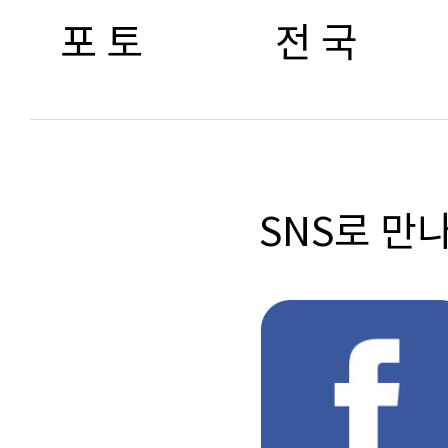
포 토
전 국
SNS로 만