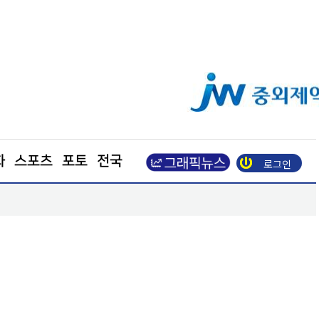
화
스포츠
포토
전국
로그인
남양주시 하천·계곡 불법행위 근절 총력