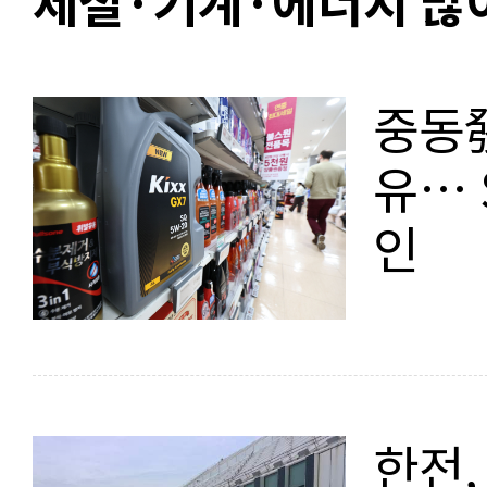
제철·기계·에너지 많이
중동發
유… SK엔무브·S-OIL 실적 견
인
한전,