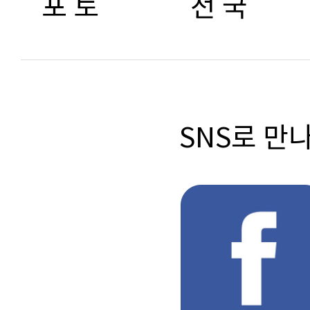
포 토
전 국
SNS로 만