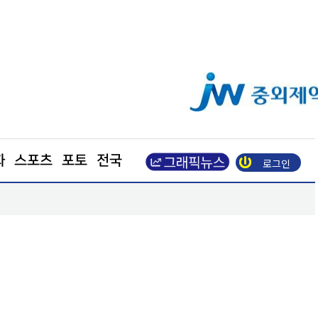
화
스포츠
포토
전국
로그인
장동혁 “부동산 지옥 만든 주범은 이재명 정권”