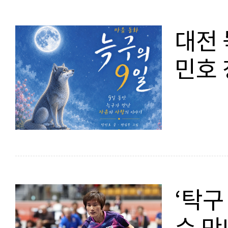
대전 
민호 
‘탁구
수 만