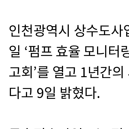
인천광역시 상수도사
일
‘
펌프 효율 모니터링
고회
’
를 열고
1
년
간의
다고 9일 밝혔다
.