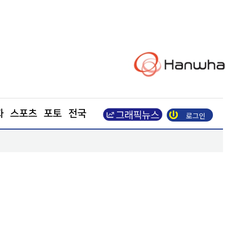
화
스포츠
포토
전국
로그인
65호
서울시, 신촌 마포3구역 재개발 재시동… 42층·29