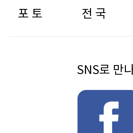
포 토
전 국
SNS로 만