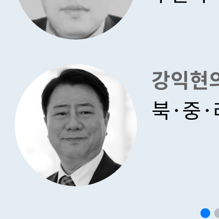
강익현
북·중·