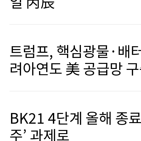
일 丙辰
트럼프, 핵심광물·배터
려아연도 美 공급망 
BK21 4단계 올해 종
주’ 과제로