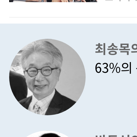
최송목의
63%의