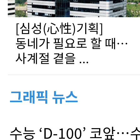
[심성(心性)기획]
동네가 필요로 할 때…
사계절 곁을 ...
그래픽 뉴스
수능 ‘D-100’ 코앞