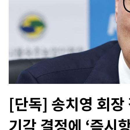
[단독] 송치영 회
기각 결정에 ‘즉시항