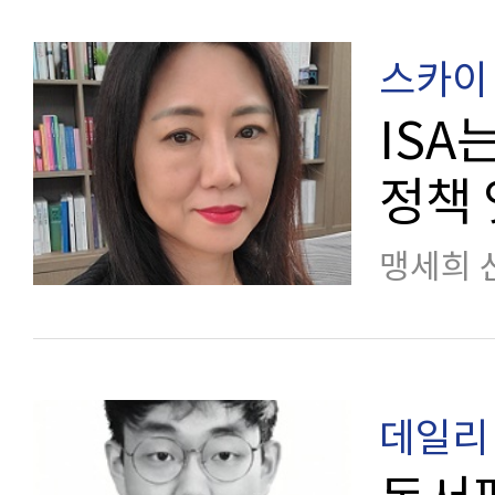
스카이 
IS
정책
맹세희 
데일리 