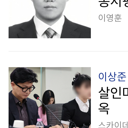
동서
이영훈
이상준
살인마
옥
스카이데