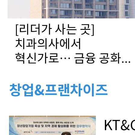
[리더가 사는 곳]
치과의사에서
혁신가로… 금융 공화...
창업&프랜차이즈
KT&