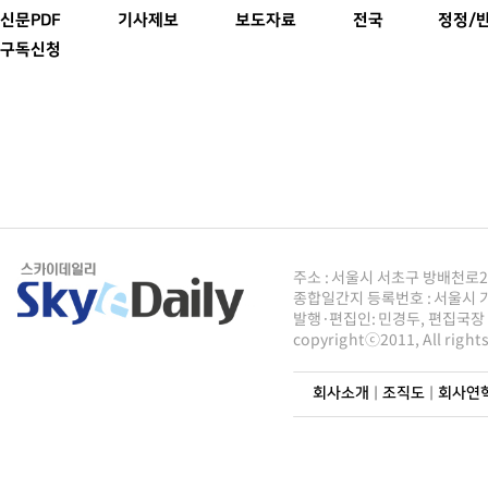
신문PDF
기사제보
보도자료
전국
정정/
구독신청
주소 : 서울시 서초구 방배천로2안길 8
종합일간지 등록번호 : 서울시 가5
발행·편집인: 민경두, 편집국장 : 
copyrightⓒ2011, All righ
회사소개
|
조직도
|
회사연