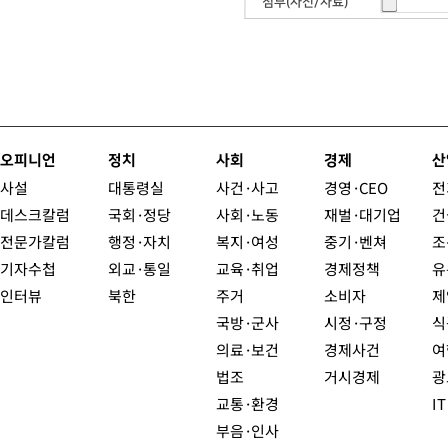
첨부(사진/자료)
오피니언
정치
사회
경제
산
사설
대통령실
사건·사고
경영·CEO
전
데스크칼럼
국회·정당
사회·노동
재벌·대기업
건
전문가칼럼
행정·자치
복지·여성
중기·벤쳐
조
기자수첩
외교·통일
교육·취업
경제정책
유
인터뷰
북한
주거
소비자
제
국방·군사
시정·구정
식
의료·보건
경제사건
여
법조
거시경제
광
교통·환경
I
부음·인사