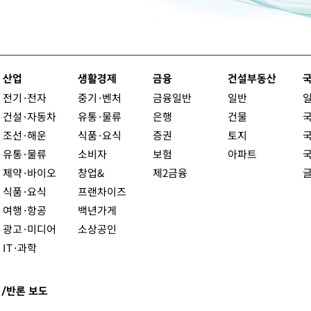
산업
생활경제
금융
건설부동산
전기·전자
중기·벤처
금융일반
일반
건설·자동차
유통·물류
은행
건물
조선·해운
식품·요식
증권
토지
유통·물류
소비자
보험
아파트
제약·바이오
창업&
제2금융
식품·요식
프랜차이즈
여행·항공
백년가게
광고·미디어
소상공인
IT·과학
/반론 보도