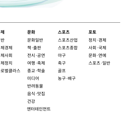
국제
문화
스포츠
포토
일반
문화일반
스포츠산업
정치
·
경제
국제경제
책·출판
스포츠종합
사회
·
국제
국제사회
전시·공연
야구
문화
·
연예
국제정치
여행
·
축제
축구
스포츠
·
일반
글로벌클라스
종교·학술
골프
미디어
농구·배구
반려동물
음식·맛집
건강
엔터테인먼트