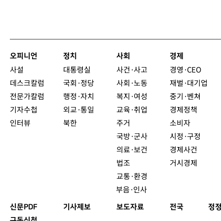
오피니언
정치
사회
경제
사설
대통령실
사건·사고
경영·CEO
데스크칼럼
국회·정당
사회·노동
재벌·대기업
전문가칼럼
행정·자치
복지·여성
중기·벤쳐
기자수첩
외교·통일
교육·취업
경제정책
인터뷰
북한
주거
소비자
국방·군사
시정·구정
의료·보건
경제사건
법조
거시경제
교통·환경
부음·인사
신문PDF
기사제보
보도자료
전국
정정
구독신청