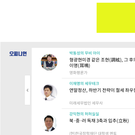
박동성의 무비 아이
형광현미경 같은 조현(調絃), 그 후
이명(耳鳴)
영화평론가
이재명의 세무테크
연말정산, 하반기 전략이 절세 좌우
미래세무법인 세무사
강익현의 허허실실
북·중·러 독재 3축과 입추(立秋)
(현)한국장학재단 대학생 멘토