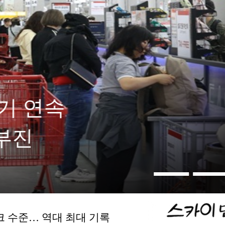
3분기
간다
크 수준… 역대 최대 기록