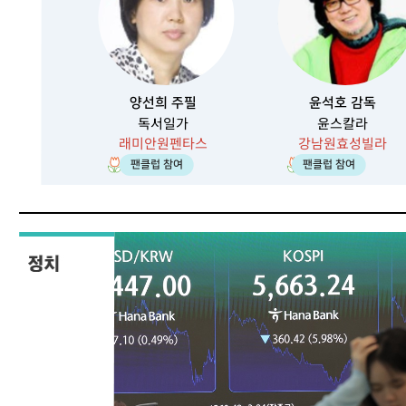
양선희 주필
윤석호 감독
독서일가
윤스칼라
래미안원펜타스
강남원효성빌라
136
70
팬클럽 참여
팬클럽 참여