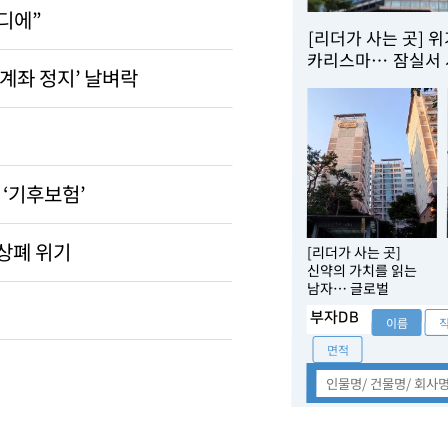
어디에”
[리더가 사는 곳] 
카리스마… 잠실서 
‘계좌 정지’ 날벼락
경영
‘기후보험’
 상폐 위기
[리더가 사는 곳]
신약의 가치를 읽는
남자… 글로벌
빅파마를 꿈꾸다
부자DB
이름
면적