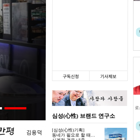
구독신청
기사제보
심성(心性) 브랜드 연구소
[심성(心性)기획]
동네가 필요로 할 때…