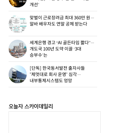
개선’
맞벌이 근로장려금 최대 360만 원…
알바 배우자도 연말 공제 받는다
세계은행 경고 “AI 골든타임 짧다”…
개도국 100년 도약 이끌 ‘3대
승부수’는
[단독] 한국동서발전 출자사들
'제멋대로 회사 운영' 심각…
내부통제시스템도 엉망
오늘자 스카이데일리