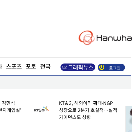
화
스포츠
포토
전국
로그인
수
엘앤에프, 2분기 출하량 역대 최대… 매출 8850억
 김민석
KT&G, 해외이익 확대∙NGP
천지개입설'
성장으로 2분기 호실적…실적
가이던스도 상향