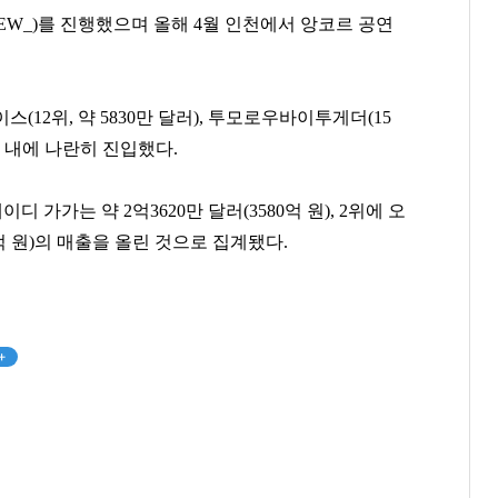
NEW_)
를 진행했으며 올해
4
월 인천에서 앙코르 공연
이스
(12
위
,
약
5830
만 달러
),
투모로우바이투게더
(15
 내에 나란히 진입했다
.
레이디 가가는 약
2
억
3620
만 달러
(3580
억 원
), 2
위에 오
억 원
)
의 매출을 올린 것으로 집계됐다
.
박진영
최재원
곽달원
+
[관련 기사]
[관련 기사]
[관련 기사]
JYP엔터테인먼트
SK그룹
HK이노엔
단독주택
트라움하우스5차
서초호반써밋
팬클럽 참여
팬클럽 참여
팬클럽 참여