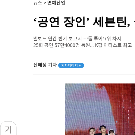
뉴스
>
연예산업
‘공연 장인’ 세븐틴,
빌보드 연간 반기 보고서…‘톱 투어’7위 차지
25회 공연 57만4000명 동원... K팝 아티스트 최고
신혜정 기자
기자페이지 +