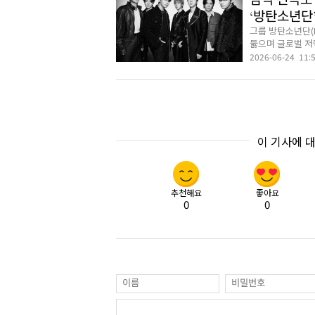
깜짝 신곡도 
‘방탄소년단
그룹 방탄소년단(B
뚫으며 글로벌 저
2026-06-24 11:
이 기사에 
추천해요
좋아요
0
0