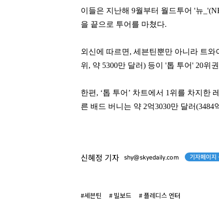
이들은 지난해
9
월부터 월드투어
'
뉴
_'(
을 끝으로 투어를 마쳤다
.
외신에 따르면
,
세븐틴뿐만 아니라 트와
위
,
약
5300
만 달러
)
등이
'
톱 투어
' 20
위권
한편
, ‘
톱 투어
’
차트에서
1
위를 차지한 
른 배드 버니는 약
2
억
3030
만 달러
(3484
손흥민
윤홍근
기자페이지 
신혜정 기자
shy@skyedaily.com
[관련 기사]
[관련 기사]
로스앤젤레스 FC
제너시스 BBQ
트리마제
지엔에스주택전시관
#세븐틴
# 빌보드
# 플레디스 엔터
팬클럽 참여
팬클럽 참여