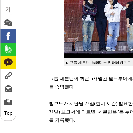
▲ 그룹 세븐틴. 플레디스 엔터테인먼트
그룹 세븐틴이 최근
6
개월간 월드투어
를 증명했다
.
빌보드가 지난달
27
일
(
현지 시간
)
발표한
31
일
)
보고서에 따르면
,
세븐틴은
'
톱 투
를 기록했다
.