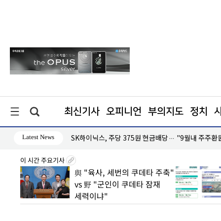
최신기사
오피니언
부의지도
정치
Latest News
대응 '미온적'
SK하이닉스, 주당 375원 현금배당… "9월내 주주환
이 시간 주요기사
2분기
與 "육사, 세번의 쿠데타 주축"
손실은
vs 野 "군인이 쿠데타 잠재
세력이냐"