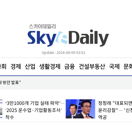
Update : 2026-08-09 03:01
사회
경제
산업
생활경제
금융
건설부동산
국제
문
원 방안 발표"
코레일, 하반기 신입사원 600명 모집… 21일까지 접
“3만1000개 기업 실태 파악”…
정청래 "대표되면
‘2025 운수업·기업활동조사’
윤리감찰"… '신
착수
역공