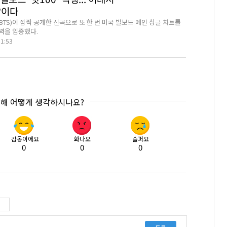
빌보드 '핫100' 직행... 이래서
’이다
TS)이 깜짝 공개한 신곡으로 또 한 번 미국 빌보드 메인 싱글 차트를
력을 입증했다.
51:53
대해 어떻게 생각하시나요?
감동이에요
화나요
슬퍼요
0
0
0