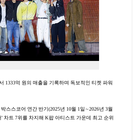
에서
1333
억 원의 매출을 기록하며 독보적인 티켓 파워
 박스스코어 연간 반기
(2025
년
10
월
1
일
∼
2026
년
3
월
어
'
차트
7
위를 차지해
K
팝 아티스트 가운데 최고 순위