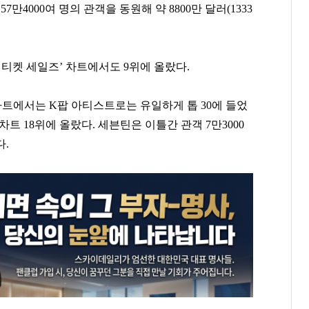
객
57
만
4000
여 명의 관객을 동원해 약
8800
만 달러
(1333
 티켓 세일즈
’
차트에서도
9
위에 올랐다
.
차트에서는
K
팝 아티스트로는 유일하게 톱
30
에 들었
 차트
18
위에 올랐다
.
세븐틴은 이틀간 관객
7
만
3000
다
.