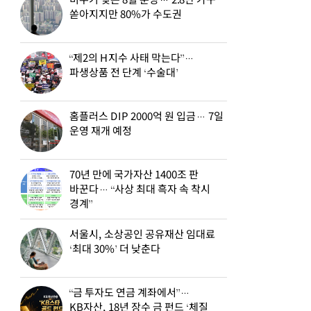
비수기 잊은 8월 분양… 2.8만 가구
쏟아지지만 80%가 수도권
“제2의 H지수 사태 막는다”…
파생상품 전 단계 ‘수술대’
홈플러스 DIP 2000억 원 입금… 7일
운영 재개 예정
70년 만에 국가자산 1400조 판
바꾼다… “사상 최대 흑자 속 착시
경계”
서울시, 소상공인 공유재산 임대료
‘최대 30%’ 더 낮춘다
“금 투자도 연금 계좌에서”…
KB자산, 18년 장수 금 펀드 ‘체질