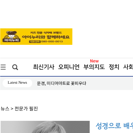
최신기사
오피니언
부의지도
정치
사
Latest News
응속 진행
문경, 미디어아트로 꽃피우다
뉴스
> 전문가 필진
성경으로 배