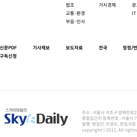
법조
거시경제
광
교통·환경
I
부음·인사
신문PDF
기사제보
보도자료
전국
정정/
구독신청
주소 : 서울시 서초구 방배천로2안길 8
종합일간지 등록번호 : 서울시 가5
발행·편집인: 민경두, 편집국장 : 주
copyrightⓒ2011, All righ