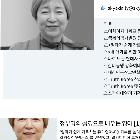
skyedaily@sky
약 력
△이화여자대학교 
△국제어학개발원 
△<엄마가 쉽게 가르
△<내 아기를 위한 
△바로 보는 현대사
△한미동맹 강화예배
△대한민국장로연합
△Truth Korea
△Truth Korea 
△스카이데일리 기
정부영의 성경으로 배우는 영어 [1]
‘엄마가 쉽게 가르치는 유아영어-EQ 지수를 높여
길라잡이’(넥서스)를 번역했고, 멀리미디어 교재와 