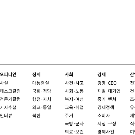
오피니언
정치
사회
경제
산
사설
대통령실
사건·사고
경영·CEO
전
데스크칼럼
국회·정당
사회·노동
재벌·대기업
건
전문가칼럼
행정·자치
복지·여성
중기·벤쳐
조
기자수첩
외교·통일
교육·취업
경제정책
유
인터뷰
북한
주거
소비자
제
국방·군사
시정·구정
식
의료·보건
경제사건
여