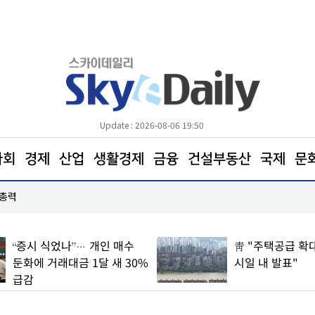
Update : 2026-08-06 19:50
사회
경제
산업
생활경제
금융
건설부동산
국제
문
 총력
KT&G, 해외이익 확대∙NGP 성장으로 2분기 호실
“증시 식었나”… 개인 매수
靑 "주택공급 확대
둔화에 거래대금 1달 새 30%
시일 내 발표"
급감