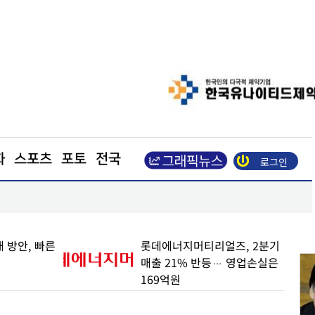
화
스포츠
포토
전국
로그인
적…실적 가이던스도 상향
가온전선, 싱가포르 MRT 전력망 사업 수주… 600
 방안, 빠른
롯데에너지머티리얼즈, 2분기
매출 21% 반등… 영업손실은
169억원