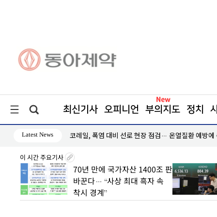
최신기사
오피니언
부의지도
정치
Latest News
인하세요"
코레일, 폭염 대비 선로 현장 점검… 온열질환 예방에
이 시간 주요기사
 초안
70년 만에 국가자산 1400조 판
 수도
바꾼다… “사상 최대 흑자 속
착시 경계”