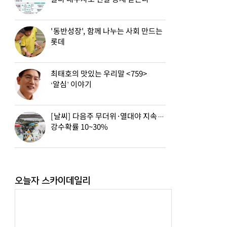
'동반성장', 함께 나누는 사회 만드는
롯데
최태호의 맛있는 우리말 <759>
‘알심’ 이야기
[날씨] 다음주 무더위·열대야 지속…
강수확률 10~30%
오늘자 스카이데일리