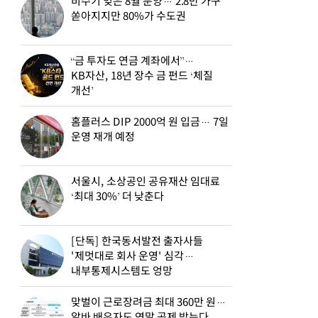
비수기 잊은 8월 분양… 2.8만 가구
쏟아지지만 80%가 수도권
“금 투자도 연금 계좌에서”…
KB자산, 18년 장수 금 펀드 ‘체질
개선’
홈플러스 DIP 2000억 원 입금… 7일
운영 재개 예정
서울시, 소상공인 공유재산 임대료
‘최대 30%’ 더 낮춘다
[단독] 한국동서발전 출자사들
'제멋대로 회사 운영' 심각…
내부통제시스템도 엉망
맞벌이 근로장려금 최대 360만 원…
알바 배우자도 연말 공제 받는다