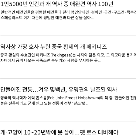
1만5000년 인간과 개 역사 중 애완견 역사 100년
일반적인 애견인들은 평범한 애견들과 달리 맹인안내견·경비견·군견·구조견·목축견 
스페셜리스트 이기 때문에 평범한 애견과 다른 삶을 살아...
역사상 가장 호사 누린 중국 황제의 개 페키니즈
중국 황실의 수호견인 페키니즈(Pekingese)는 사자와 닮은 외모, 그 외모다운 
자태에서 풍겨 나오는 귀족스런 분위기와 사람을 무시하는 듯...
만들어진 전통…겨우 몇백년, 유명견의 날조된 역사
영국의 역사학자 에릭 홉스봄(Eric John Ernest Hobsbawm)의 책 중 ‘만들어진 
놓은 전통이라고 굳게 믿고 있는 전통이 전부 ‘날조’됐...
개·고양이 10~20년밖에 못 살아…펫 로스 대비해야