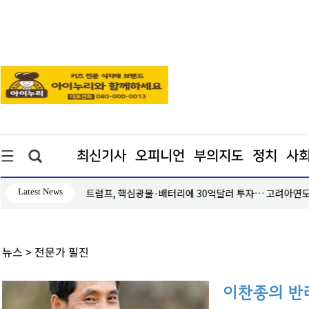
최신기사
오피니언
부의지도
정치
사
Latest News
시항고’
트럼프, 핵심광물·배터리에 30억달러 투자… 고려아연도
뉴스
> 전문가 필진
이찬종의 반