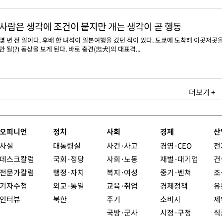
사람은 생각에 조건이 붙지만 개는 생각이 곧 행동
몇 년 전 일이다. 후배 한 녀석이 일본여행을 갔던 적이 있다. 도쿄에 도착해 이곳저
안 될(?) 동상을 보게 된다. 바로 충견(忠犬)의 대표격...
더보기 +
오피니언
정치
사회
경제
산
사설
대통령실
사건·사고
경영·CEO
전
데스크칼럼
국회·정당
사회·노동
재벌·대기업
건
전문가칼럼
행정·자치
복지·여성
중기·벤쳐
조
기자수첩
외교·통일
교육·취업
경제정책
유
인터뷰
북한
주거
소비자
제
국방·군사
시정·구정
식