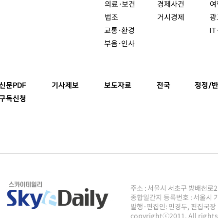
의료·보건
경제사건
여
법조
거시경제
광
교통·환경
I
부음·인사
신문PDF
기사제보
보도자료
전국
정정/반
구독신청
주소 : 서울시 서초구 방배천로2안길 8
종합일간지 등록번호 : 서울시 가50
발행·편집인: 민경두, 편집국장 : 주
copyrightⓒ2011, All righ