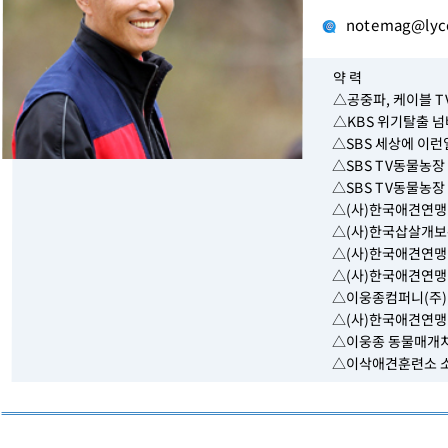
notemag@lyco
약 력
△공중파, 케이블 T
△KBS 위기탈출 넘
△SBS 세상에 이런
△SBS TV동물농장 
△SBS TV동물농장
△(사)한국애견연맹
△(사)한국삽살개보
△(사)한국애견연맹
△(사)한국애견연맹 
△이웅종컴퍼니(주)
△(사)한국애견연맹
△이웅종 동물매개치
△이삭애견훈련소 소