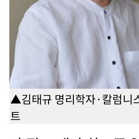
▲김태규 명리학자·칼럼니
트