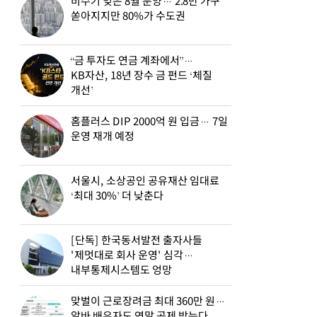
비수기 잊은 8월 분양… 2.8만 가구
쏟아지지만 80%가 수도권
“금 투자도 연금 계좌에서”…
KB자산, 18년 장수 금 펀드 ‘체질
개선’
홈플러스 DIP 2000억 원 입금… 7일
운영 재개 예정
서울시, 소상공인 공유재산 임대료
‘최대 30%’ 더 낮춘다
[단독] 한국동서발전 출자사들
'제멋대로 회사 운영' 심각…
내부통제시스템도 엉망
맞벌이 근로장려금 최대 360만 원…
알바 배우자도 연말 공제 받는다