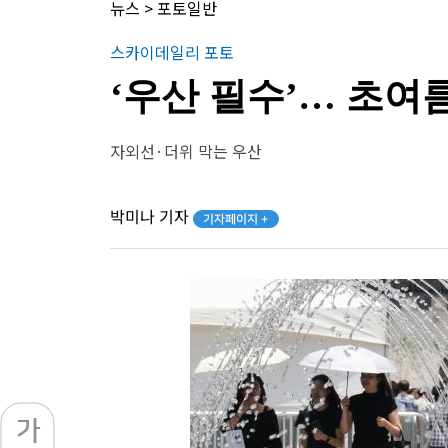
뉴스
>
포토일반
스카이데일리 포토
‘우산 필수’… 초여
자외선·더위 막는 우산
박미나 기자
기자페이지 +