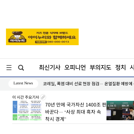
최신기사
오피니언
부의지도
정치
Latest News
인하세요"
코레일, 폭염 대비 선로 현장 점검… 온열질환 예방에
이 시간 주요기사
 초안
70년 만에 국가자산 1400조 판
 수도
바꾼다… “사상 최대 흑자 속
착시 경계”