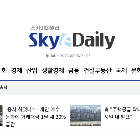
Update : 2026-08-06 21:05
사회
경제
산업
생활경제
금융
건설부동산
국제
문
 총력
KT&G, 해외이익 확대∙NGP 성장으로 2분기 호실
“증시 식었나”… 개인 매수
靑 "주택공급 확대
둔화에 거래대금 1달 새 30%
시일 내 발표"
급감