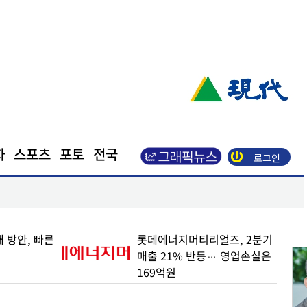
화
스포츠
포토
전국
로그인
적…실적 가이던스도 상향
드론특구 포천, 무인기 운용·방산 실증기지로 발돋
 방안, 빠른
롯데에너지머티리얼즈, 2분기
매출 21% 반등… 영업손실은
169억원