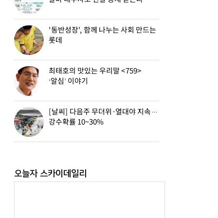
'동반성장', 함께 나누는 사회 만드는
롯데
최태호의 맛있는 우리말 <759>
‘알심’ 이야기
[날씨] 다음주 무더위·열대야 지속…
강수확률 10~30%
오늘자 스카이데일리