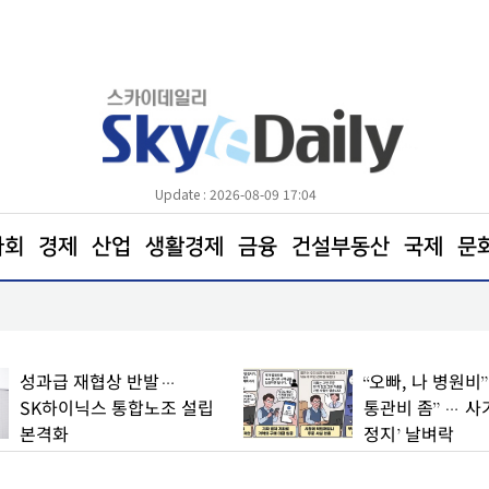
Update : 2026-08-09 17:04
사회
경제
산업
생활경제
금융
건설부동산
국제
문
전통시장 ‘신선도 지키기’안간힘
성과급 재협상 반발…
“오빠, 나 병원비
SK하이닉스 통합노조 설립
통관비 좀” … 사
본격화
정지’ 날벼락