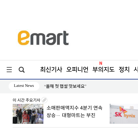
최신기사
오피니언
부의지도
정치
Latest News
“올해 첫 햅쌀 맛보세요”
이 시간 주요기사
 산하
소매판매액지수 4분기 연속
상승… 대형마트는 부진