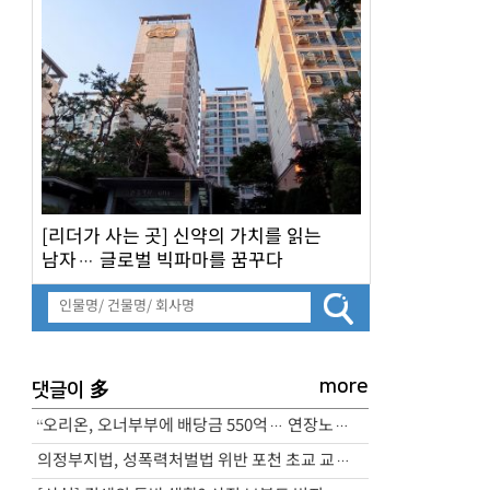
[리더가 사는 곳] 신약의 가치를 읽는
남자… 글로벌 빅파마를 꿈꾸다
more
多
댓글이
“오리온, 오너부부에 배당금 550억… 연장노동엔 수당 미지급”
의정부지법, 성폭력처벌법 위반 포천 초교 교사 실형 선고