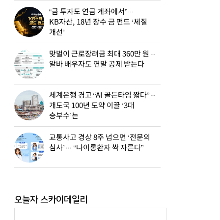
“금 투자도 연금 계좌에서”…
KB자산, 18년 장수 금 펀드 ‘체질
개선’
맞벌이 근로장려금 최대 360만 원…
알바 배우자도 연말 공제 받는다
세계은행 경고 “AI 골든타임 짧다”…
개도국 100년 도약 이끌 ‘3대
승부수’는
교통사고 경상 8주 넘으면 ‘전문의
심사’… “나이롱환자 싹 자른다”
오늘자 스카이데일리