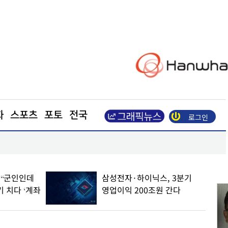
화
스포츠
포토
전국
로그인
광복절 앞두고 활짝 핀 나라꽃
” “군인인데
삼성전자·하이닉스, 3분기
기 치다 ‘계좌
영업이익 200조원 간다