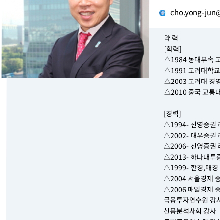
cho.yong-jun
약 력
[학력]
△1984 동대부속 
△1991 고려대학
△2003 고려대 경
△2010 중국 교
[경력]
△1994- 신영증권
△2002- 대우증
△2006- 신영증권
△2013- 하나대투
△1999- 한경,매
△2004 서울경제 
△2006 매일경제 
금융투자연수원 강
신용분석사회 강사