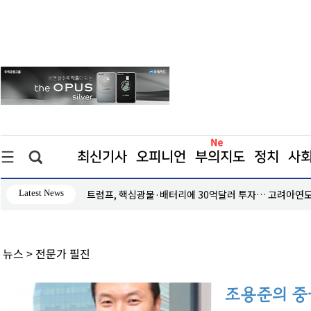
최신기사
오피니언
부의지도
정치
사
Latest News
시항고’
트럼프, 핵심광물·배터리에 30억달러 투자… 고려아연도
뉴스
> 전문가 필진
조용준의 중