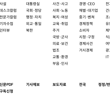
사설
대통령실
사건·사고
경영·CEO
전
데스크칼럼
국회·정당
사회·노동
재벌·대기업
건
전문가칼럼
행정·자치
복지·여성
중기·벤쳐
조
기자수첩
외교·통일
교육·취업
경제정책
유
인터뷰
북한
주거
소비자
제
국방·군사
시정·구정
식
의료·보건
경제사건
여
법조
거시경제
광
교통·환경
I
부음·인사
신문PDF
기사제보
보도자료
전국
정정/반
구독신청