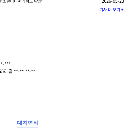
논란 소셜미디어에서도 확산
2026-05-23
기사 더 보기 +
-***
길 **-** **-**
대지면적