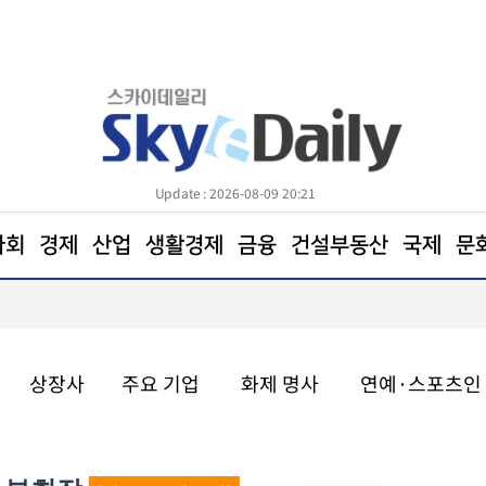
Update : 2026-08-09 20:21
사회
경제
산업
생활경제
금융
건설부동산
국제
문
폭염 속 만나는 겨울… 스케이트 타며 도파민 충전
상장사
주요 기업
화제 명사
연예·스포츠인