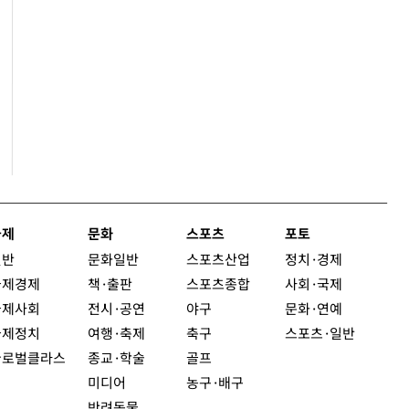
사 ...
이용준 회장
이상웅 회장
단재완 회
국제
문화
스포츠
포토
일반
문화일반
스포츠산업
정치
·
경제
국제경제
책·출판
스포츠종합
사회
·
국제
국제사회
전시·공연
야구
문화
·
연예
국제정치
여행
·
축제
축구
스포츠
·
일반
글로벌클라스
종교·학술
골프
미디어
농구·배구
반려동물