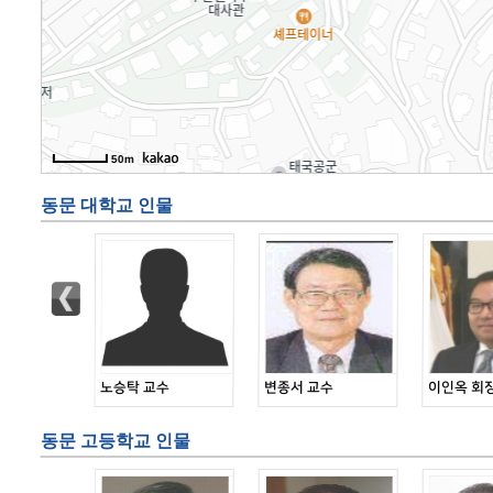
50m
동문 대학교 인물
편집인...
노승탁 교수
변종서 교수
이인옥 회
동문 고등학교 인물