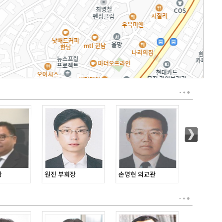
장
원진 부회장
손명현 외교관
윤원석 대