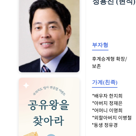
정용진 (현직
부자형
후계승계형 확장/
보존
가계(친족)
*배우자 한지희
*아버지 정재은
*어머니 이명희
*외할아버지 이병철
*동생 정유경