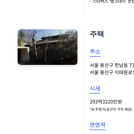
- 스타벅스 '탱크데이' 
주택
주소
서울 용산구 한남동 73*
서울 용산구 이태원로55라
시세
293억3220만원
*AI 추정가(공간의 가치 제공)
연면적