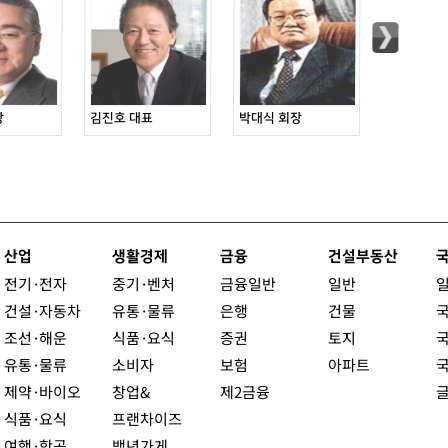
장
김진호 대표
박대식 회장
정길상 대표이
산업
생활경제
금융
건설부동산
전기·전자
중기·벤처
금융일반
일반
건설·자동차
유통·물류
은행
건물
조선·해운
식품·요식
증권
토지
유통·물류
소비자
보험
아파트
제약·바이오
창업&
제2금융
식품·요식
프랜차이즈
여행·항공
백년가게