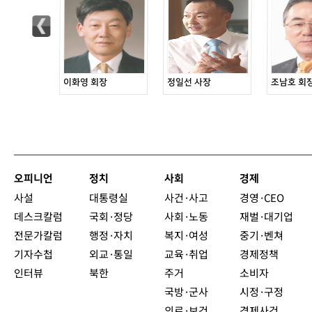
장
이화영 회장
정일선 사장
조남호 회
오피니언
정치
사회
경제
사설
대통령실
사건·사고
경영·CEO
데스크칼럼
국회·정당
사회·노동
재벌·대기업
전문가칼럼
행정·자치
복지·여성
중기·벤쳐
기자수첩
외교·통일
교육·취업
경제정책
인터뷰
북한
주거
소비자
국방·군사
시정·구정
의료·보건
경제사건