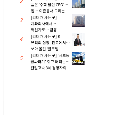
2
APR
품은 ‘수학 달인 CEO’의
집… 이촌동서 그리는
‘한국판 골드만삭스’
[리더가 사는 곳]
3
치과의사에서
혁신가로… 금융
공화국을 짓다
[리더가 사는 곳] K-
4
뷰티의 심장, 판교에서
쏘아 올린 ‘글로벌
OGM’의 꿈
[리더가 사는 곳] ‘서초동
5
금싸라기’ 쥐고 버티는
천일고속 3세 경영자의
‘부동산 승부수’