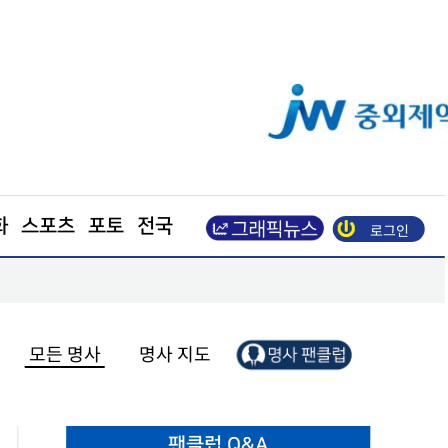
화
스포츠
포토
전국
로그인
“올해 첫 햅쌀 맛보세요”
모든 명사
명사 지도
팬클럽 Q&A