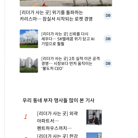
[리더가 사는 곳] 위기를 돌파하는
DB
카리스마… 잠실서 시작되는 로켓 경영
[리더가 사는 곳] 신뢰를 다시
세우다… SK텔레콤 위기 딛고 AI
DB
기업으로 훨훨
[리더가 사는 곳] 2조 실적 이끈 공격
경영… 시장보다 먼저 움직이는
DB
‘불도저 CEO’
우리 동네 부자 명사들 많이 본 기사
[리더가 사는 곳] 외곽
1
아파트서
펜트하우스까지…
11년만에 K뷰티 판 바꾼
[리더가 사는 곳] 한강