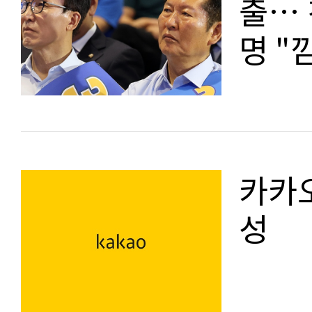
출… 
명 "
카카오
성