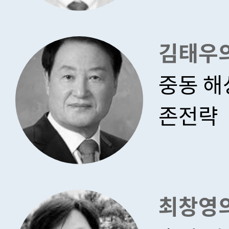
김태우의
중동 해
존전략
최창영의