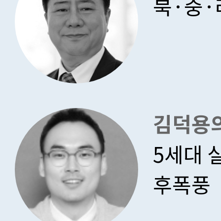
북·중·
김덕용의
5세대 
후폭풍