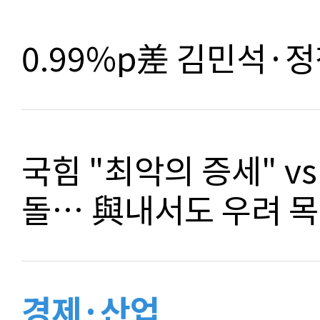
0.99%p差 김민석·정
국힘 "최악의 증세" vs
돌… 與내서도 우려 
경제·산업