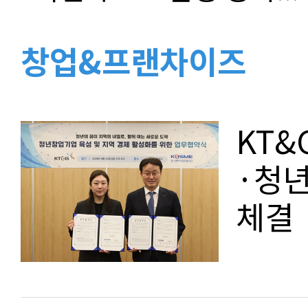
창업&프랜차이즈
KT&
·청년
체결