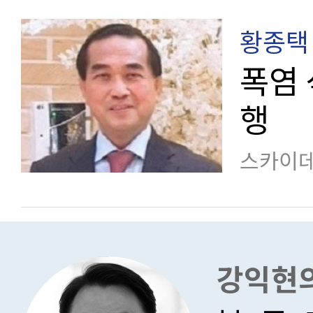
황종택
폭염
행
스카이데
강익현