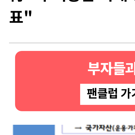
표"
부자들과
팬클럽 가