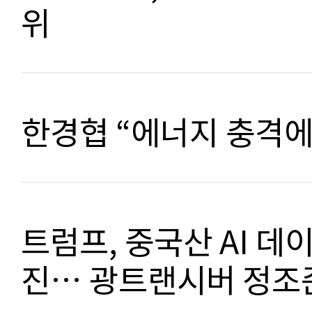
위
한경협 “에너지 충격에
트럼프, 중국산 AI 데
진… 광트랜시버 정조