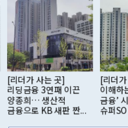
[리더가 사는 곳] 고객
[리더가
이해하는 ‘에이전틱
스페이스
금융’ 시대… 신한
코리아
슈퍼SOL로 승...
한국 ‘0주