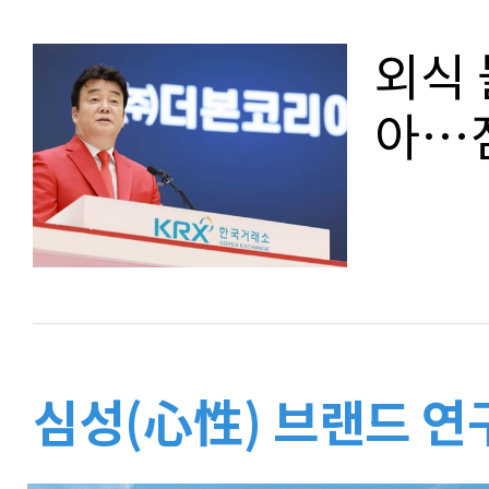
외식 
아…점
심성(心性) 브랜드 연