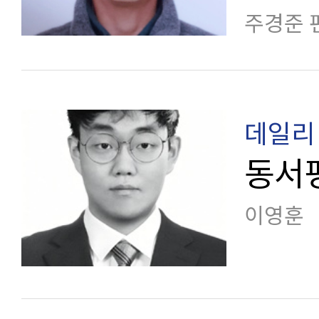
주경준 
데일리 
동서
이영훈