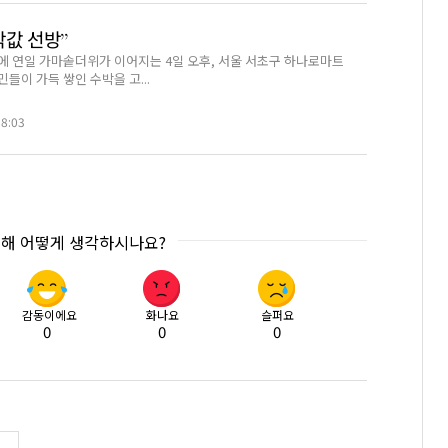
박값 선방”
에 연일 가마솥더위가 이어지는 4일 오후, 서울 서초구 하나로마트
들이 가득 쌓인 수박을 고...
58:03
대해 어떻게 생각하시나요?
감동이에요
화나요
슬퍼요
0
0
0