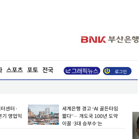
화
스포츠
포토
전국
로그인
인하세요"
코레일, 폭염 대비 선로 현장 점검… 온열질환 예방
이터센터·
세계은행 경고 “AI 골든타임
분기 영업익
짧다”… 개도국 100년 도약
이끌 ‘3대 승부수’는