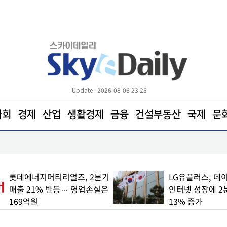
Update : 2026-08-06 23:25
사회
경제
산업
생활경제
금융
건설부동산
국제
문
"‘철도 통합 앱 코레일+’에서 여행 서비스 한눈에 확
롯데에너지머티리얼즈, 2분기
LG유플러스, 데
매출 21% 반등… 영업손실은
인터넷 성장에 2
169억원
13% 증가