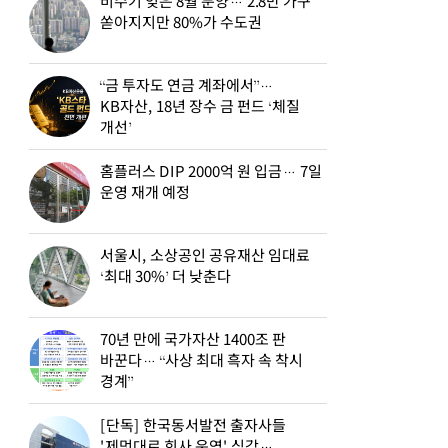
비수기 잊은 8월 분양… 2.8만 가구
쏟아지지만 80%가 수도권
“금 투자도 연금 계좌에서”…
KB자산, 18년 장수 금 펀드 ‘체질
개선’
홈플러스 DIP 2000억 원 입금… 7일
운영 재개 예정
서울시, 소상공인 공유재산 임대료
‘최대 30%’ 더 낮춘다
70년 만에 국가자산 1400조 판
바꾼다… “사상 최대 흑자 속 착시
경계”
[단독] 한국동서발전 출자사들
'제멋대로 회사 운영' 심각…