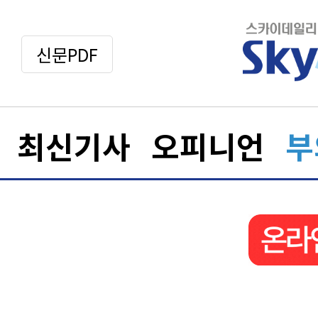
신문PDF
최신기사
오피니언
부