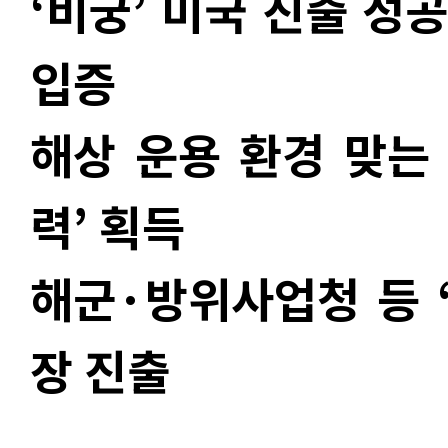
‘비궁’ 미국 진출 성공
입증
해상 운용 환경 맞는
력’ 획득
해군·방위사업청 등 
장 진출