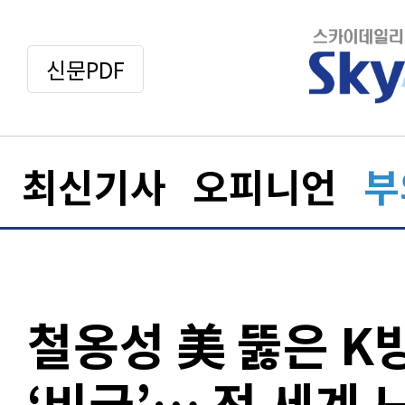
신문PDF
최신기사
오피니언
부
철옹성 美 뚫은 K
‘비궁’… 전 세계