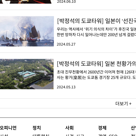
2024.06.10
[박정석의 도쿄타워] 일본이 ‘선진
우리는 역사에서 ‘위기 의식의 차이’가 후진국 일본
한번 망하자 다시 일어나는데만 200년 넘게 걸렸다.
2024.05.27
[박정석의 도쿄타워] 일본 천황가의
초대 진무천황에서 2600년간 이어져 현재 126
사는 황거(皇居)는 도쿄돔 경기장 25개 규모다. 
2024.05.13
더보기 +
오피니언
정치
사회
경제
산