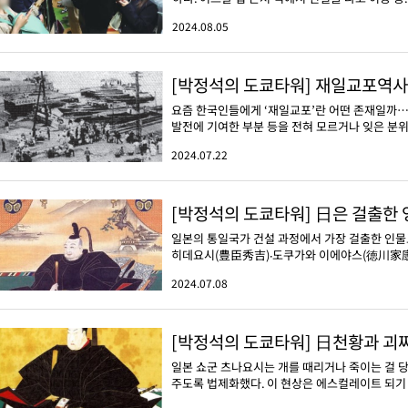
2024.08.05
[박정석의 도쿄타워] 재일교포역
요즘 한국인들에게 ‘재일교포’란 어떤 존재일까…
발전에 기여한 부분 등을 전혀 모르거나 잊은 분위기
2024.07.22
[박정석의 도쿄타워] 日은 걸출한 
일본의 통일국가 건설 과정에서 가장 걸출한 인물
히데요시(豊臣秀吉)‧도쿠가와 이에야스(徳川家康),
2024.07.08
[박정석의 도쿄타워] 日천황과 괴짜
일본 쇼군 츠나요시는 개를 때리거나 죽이는 걸 당
주도록 법제화했다. 이 현상은 에스컬레이트 되기 시