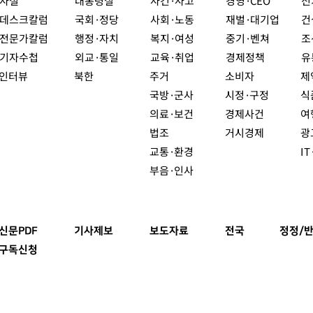
사설
대통령실
사건·사고
경영·CEO
전
데스크칼럼
국회·정당
사회·노동
재벌·대기업
건
전문가칼럼
행정·자치
복지·여성
중기·벤쳐
조
기자수첩
외교·통일
교육·취업
경제정책
유
인터뷰
북한
주거
소비자
제
국방·군사
시정·구정
식
의료·보건
경제사건
여
법조
거시경제
광
교통·환경
I
부음·인사
신문PDF
기사제보
보도자료
전국
정정/반
구독신청