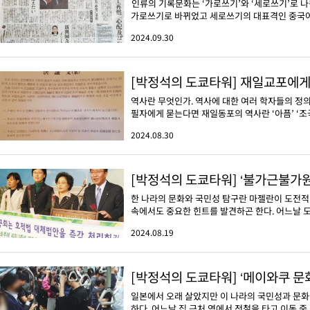
인류의 기록문화는 ‘가로쓰기’와 ‘세로쓰기’로 
가로쓰기로 바뀌었고 세로쓰기의 대표격인 중국어마
2024.09.30
[박정석의 도쿄타워] 재일교포에게 
역사란 무엇인가. 역사에 대한 여러 학자들의 정의
필자에게 묻는다면 재일동포의 역사란 ‘아픔’ ‘조국을
2024.08.30
[박정석의 도쿄타워] ‘불가근불가원
한 나라의 문화와 국민성 탐구란 마젤란이 도전적
속에서도 중요한 힌트를 발견하곤 한다. 어느날 
2024.08.19
[박정석의 도쿄타워] ‘메이와쿠 문
일본에서 오래 살았지만 이 나라의 국민성과 문화에
하다. 어느날 집 근처 역에서 전철을 타고 이동 중..