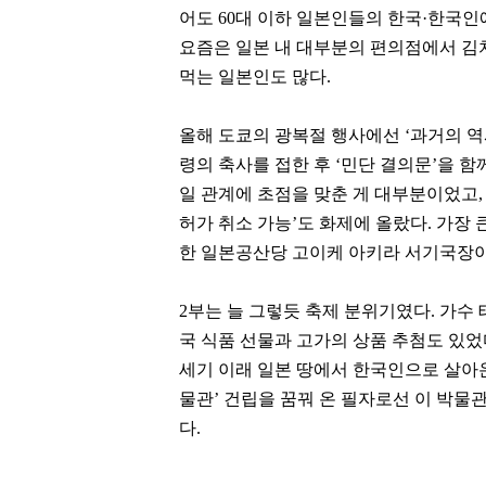
[관련 기사]
[관련 기사]
어도 60대 이하 일본인들의 한국·한국인
카카오게임즈
동원그룹
요즘은 일본 내 대부분의 편의점에서 김
대지마을3차2단지현대홈타운
트라움하우스3차
먹는 일본인도 많다.
팬클럽 참여
팬클럽 참여
올해 도쿄의 광복절 행사에선 ‘과거의 역
116
100
령의 축사를 접한 후
‘
민단 결의문
’
을 함
일 관계에 초점을 맞춘 게 대부분이었고,
허가 취소 가능’도 화제에 올랐다. 가장
한 일본공산당 고이케 아키라 서기국장
2부는 늘 그렇듯 축제 분위기였다. 가수
국 식품 선물과 고가의 상품 추첨도 있었
세기 이래 일본 땅에서 한국인으로 살아
물관’ 건립을 꿈꿔 온 필자로선 이 박물
다.