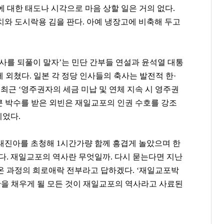
[관련 기사]
[관련 기사]
[관련 기사]
에 대한 태도나 시각으로 마음 상할 일은 거의 없다.
DL
대웅제약
쇼플레이엔터테인먼트
치와 도시락용 김을 판다. 아예 냉장고에 비축해 두고
주택
단독주택
건물
팬클럽 참여
팬클럽 참여
팬클럽 참여
사를 되풀이 말자’는 민단 간부들 연설과 윤석열 대통
120
71
76
께 외쳤다. 일본 각 정당 인사들의 축사는 발전적 한·
 최근 ‘영주권자의 세금 미납 및 연체 지속 시 영주권
 큰 박수를 받은 외빈은 재일교포의 인권 수호를 강조
이었다.
 태진아를 초청해 1시간가량 함께 흥겹게 놀았으며 한
다. 재일교포의 역사란 무엇일까. 다시 묻는다면 지난
온 과정의 희로애락 전부라고 답하겠다. ‘재일교포박
관을 채우게 될 모든 것이 재일교포의 역사라고 사료된