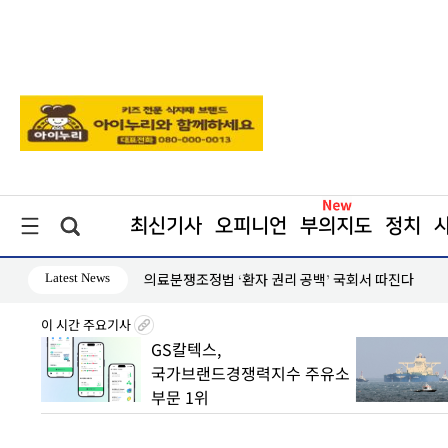
최신기사
오피니언
부의지도
정치
Latest News
 13% 증가
의료분쟁조정법 ‘환자 권리 공백’ 국회서 따진다
이 시간 주요기사
 실적
GS칼텍스,
국가브랜드경쟁력지수 주유소
부문 1위