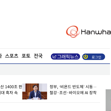
화
스포츠
포토
전국
로그인
밸류업 공시 시총 85% 시대… 저PBR 기업 지원 
산 1400조 판
정부, ‘비욘드 반도체’ 시동…
최대 흑자 속
철강·조선·바이오에 AI 장착