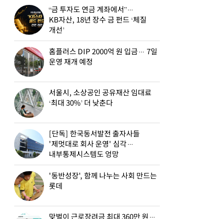
“금 투자도 연금 계좌에서”…
KB자산, 18년 장수 금 펀드 ‘체질
개선’
홈플러스 DIP 2000억 원 입금… 7일
운영 재개 예정
서울시, 소상공인 공유재산 임대료
‘최대 30%’ 더 낮춘다
[단독] 한국동서발전 출자사들
'제멋대로 회사 운영' 심각…
내부통제시스템도 엉망
'동반성장', 함께 나누는 사회 만드는
롯데
맞벌이 근로장려금 최대 360만 원…