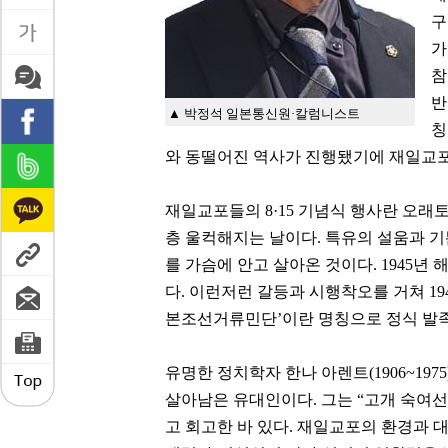
구
가
참
반
▲ 박정석 일본통신원·칼럼니스트
칭
와 동떨어진 역사가 진행됐기에 재일교포에
재일교포들의 8·15 기념식 행사란 오래
층 울컥해지는 날이다. 특유의 설움과 기
를 가슴에 안고 살아온 것이다. 1945년
다. 이런저런 갈등과 시행착오를 거쳐 19
본조선거류민단’이란 명칭으로 정식 발
유명한 정치학자 한나 아렌트(1906~19
살아남은 유대인이다. 그는 “고개 숙여선
고 회고한 바 있다. 재일교포의 환경과