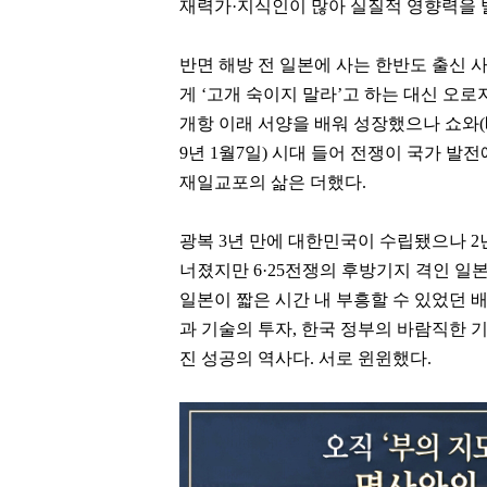
재력가·지식인이 많아 실질적 영향력을 발
반면 해방 전 일본에 사는 한반도 출신 
게 ‘고개 숙이지 말라’고 하는 대신 오
개항 이래 서양을 배워 성장했으나 쇼와(
9
년
1
월
7
일
) 시대 들어 전쟁이 국가 발
재일교포의 삶은 더했다.
광복 3년 만에 대한민국이 수립됐으나 2년
너졌지만 6·25전쟁의 후방기지 격인 일
일본이 짧은 시간 내 부흥할 수 있었던 배
과 기술의 투자, 한국 정부의 바람직한 
진 성공의 역사다. 서로 윈윈했다.