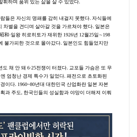
휘하며 품위 있는 삶을 살 수 있었다.
사람들은 자신의 명패를 감히 내걸지 못했다. 자식들에
로지 차별을 견디며 살아갈 것을 가르쳐야 했다. 일본은
昭和
·
일왕 히로히토가 재위한
1926
년
12
월
25
일
∼
198
전에 불가피한 것으로 몰아갔다. 일본인도 힘들었지만
도 채 안 돼 6·25전쟁이 터졌다. 교포들 가슴은 또 무
본엔 엄청난 경제 특수가 일었다. 패전으로 초토화된
경이다. 1960~80년대 대한민국 산업화란 일본 자본
기획과 주도, 한국인들의 성실함과 야망이 더해져 이뤄