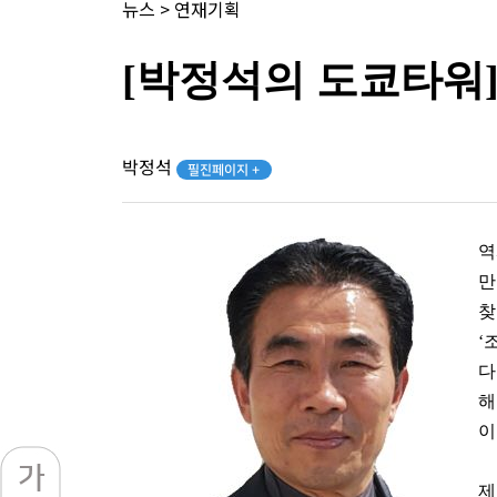
뉴스
>
연재기획
[박정석의 도쿄타워]
박정석
필진페이지 +
역
만
찾
‘
다
해
이
제