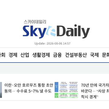
Update : 2026-08-06 14:57
사회
경제
산업
생활경제
금융
건설부동산
국제
문
靑 "주택공급 확대 방안, 빠른 시일 내 발표"
이란·오만 호르무즈 통항 초안
70년 만에 국가자
동의… 수수료 5~7% 낼 수도
바꾼다… “사상 
착시 경계”