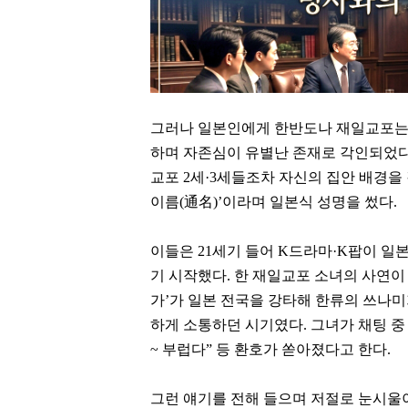
그러나 일본인에게 한반도나 재일교포는 
하며 자존심이 유별난 존재로 각인되었다
교포 2세·3세들조차 자신의 집안 배경을 
이름(通名)’이라며 일본식 성명을 썼다.
이들은 21세기 들어 K드라마·K팝이 
기 시작했다.
한 재일교포 소녀의 사연이
가
’
가 일본 전국을 강타해 한류의 쓰나미
하게 소통하던 시기였다. 그녀가 채팅 
~ 부럽다” 등 환호가 쏟아졌다고 한다.
한상우
김재철
그런 얘기를 전해 들으며 저절로 눈시울