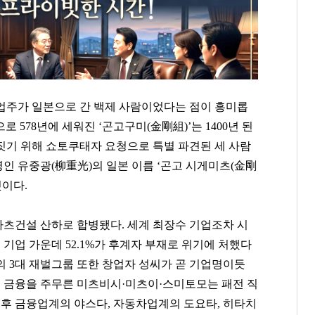
업주가 일본으로 간 백제 사람이었다는 점이 흥미롭
로 578년에 세워진 ‘곤고구미(金剛組)’는 1400년 된
짓기 위해 쇼토쿠태자 요청으로 특별 파견된 세 사람
명인 유중광(柳重光)의 일본 이름 ‘곤고 시게미츠(金剛
것이다.
마츠건설 산하로 합병됐다. 세계 최장수 기업조차 시
 기업 가운데 52.1%가 후계자 부재로 위기에 처했다
본의 3대 재벌그룹 또한 창업자 성씨가 곧 기업명이듯
전 금융을 주무른 미츠비시·미츠이·스미토모는 패전 직
 후 금융업계의 야스다, 자동차업계의 도요타, 히타치
정동원
박현주
이해욱