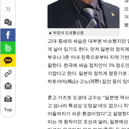
과
으
거
됐
▲ 박정석 도쿄통신원
고대·중세의 세습은 대부분 비슷했지만 
게 살아 있기도 한다. 먼저 일본의 정치
부모나 3촌 이내 친족으로부터 지역 기
말한다. 한국에 세습 정치인이 5% 정도인 
가깝다고 한다. 일본의 정치계 명문가로 기
하토야마(鳩山)·고노(河野) 집안 등이 있
혼고 가즈토 도쿄대 교수는 “일본엔 역
고 섬나라 특성상 도망갈 데도 없으니 
아들여지기 쉬운 환경이었다”고 설명한다
리는 게 원칙이던 조선과 달리, 일본에선 