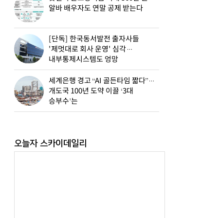
알바 배우자도 연말 공제 받는다
[단독] 한국동서발전 출자사들
'제멋대로 회사 운영' 심각…
내부통제시스템도 엉망
세계은행 경고 “AI 골든타임 짧다”…
개도국 100년 도약 이끌 ‘3대
승부수’는
오늘자 스카이데일리