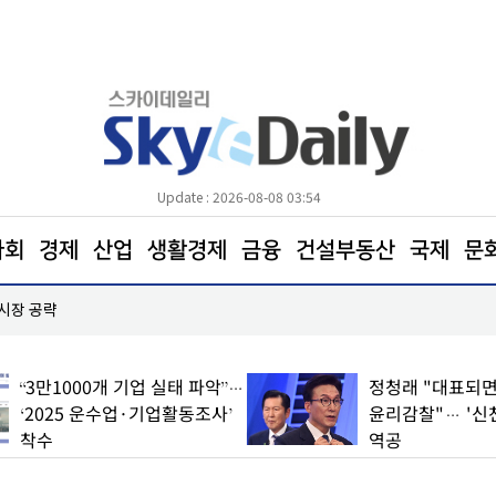
Update : 2026-08-08 03:54
사회
경제
산업
생활경제
금융
건설부동산
국제
문
장동혁 “부동산 지옥 만든 주범은 이재명 정권”
“3만1000개 기업 실태 파악”…
정청래 "대표되면
‘2025 운수업·기업활동조사’
윤리감찰"… '신
착수
역공