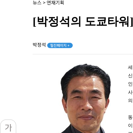
뉴스
>
연재기획
[박정석의 도쿄타워]
박정석
필진페이지 +
세
신
인
사
의
동
이