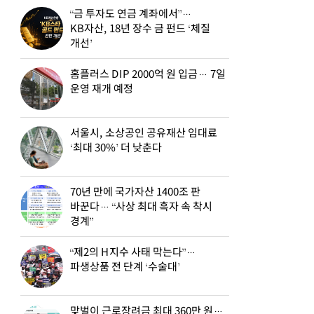
“금 투자도 연금 계좌에서”…
KB자산, 18년 장수 금 펀드 ‘체질
개선’
홈플러스 DIP 2000억 원 입금… 7일
운영 재개 예정
서울시, 소상공인 공유재산 임대료
‘최대 30%’ 더 낮춘다
70년 만에 국가자산 1400조 판
바꾼다… “사상 최대 흑자 속 착시
경계”
“제2의 H지수 사태 막는다”…
파생상품 전 단계 ‘수술대’
맞벌이 근로장려금 최대 360만 원…