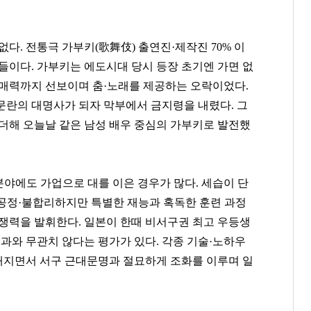
[관련 기사]
[관련 기사]
[관련 기사]
쇼플레이엔터테인먼트
미래에셋그룹
DL
건물
월드빌리지
단독주택
다. 전통극 가부키(歌舞伎) 출연진·제작진 70% 이
들이다. 가부키는 에도시대 당시 등장 초기엔 가면 없
팬클럽 참여
팬클럽 참여
팬클럽 참여
 매력까지 선보이며 춤·노래를 제공하는 오락이었다.
76
143
118
문란의 대명사가 되자 막부에서 금지령을 내렸다. 그
 더해 오늘날 같은 남성 배우 중심의 가부키로 발전했
분야에도 가업으로 대를 이은 경우가 많다. 세습이 단
공정·불합리하지만 특별한 재능과 혹독한 훈련 과정
경쟁력을 발휘한다. 일본이 한때 비서구권 최고 우등생
효과와 무관치 않다는 평가가 있다. 각종 기술·노하우
해지면서 서구 근대문명과 절묘하게 조화를 이루며 일