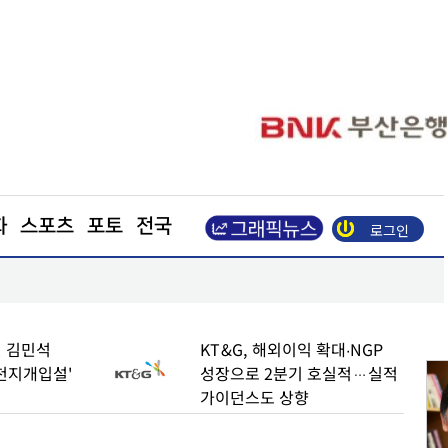
화
스포츠
포토
전국
로그인
조현일 경산시장, 폭염·가뭄에 ‘행정력 총동원’
 김민석
KT&G, 해외이익 확대∙NGP
천지개입설'
성장으로 2분기 호실적…실적
가이던스도 상향