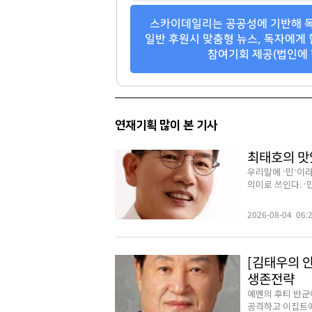
스카이데일리는 공공성에 기반해 독
일반 후원시 맞춤형 뉴스, 독자에게 
참여기회 제공(법인에 
연재기획 많이 본 기사
최태호의 맛있
우리말에 ‘민’이라
의미로 쓰인다. ‘민
2026-08-04 06:
[김태우의 
생존전략
예멘의 후티 반군
공격하고 이집트에