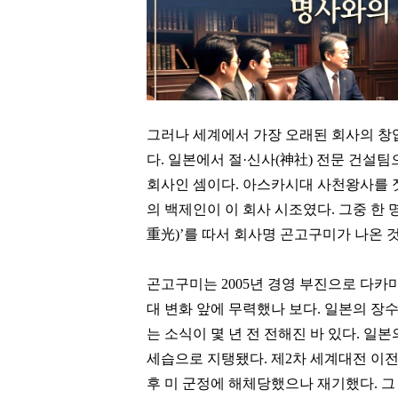
그러나 세계에서 가장 오래된 회사의 창
다. 일본에서 절·신사(神社) 전문 건설팀으
회사인 셈이다. 아스카시대 사천왕사를 
의 백제인이 이 회사 시조였다. 그중 한 
重光)’를 따서 회사명 곤고구미가 나온 
곤고구미는 2005년 경영 부진으로 다카
대 변화 앞에 무력했나 보다. 일본의 장수
는 소식이 몇 년 전 전해진 바 있다. 일
세습으로 지탱됐다. 제2차 세계대전 이
후 미 군정에 해체당했으나 재기했다. 그
허영인
이국노