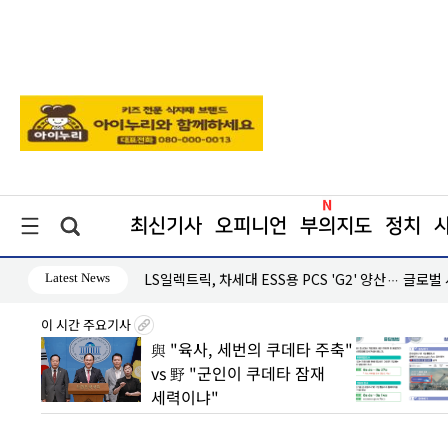
최신기사
오피니언
부의지도
정치
Latest News
 시장 공략
한병도 “국민의힘은 주택법안 처리에나 협조하라”
이 시간 주요기사
2분기
與 "육사, 세번의 쿠데타 주축"
손실은
vs 野 "군인이 쿠데타 잠재
세력이냐"