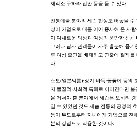
제작소 구하라 집안 등을 들 수 있다.
[관련 기사]
[관련 기사]
SPC그룹
사이몬
상지리츠빌카일룸2
소피아도무스
전통예술 분야의 세습 현상도 빼놓을 수 없
상이 가업으로 대를 이어 종사해 온 사람
팬클럽 참여
팬클럽 참여
이 다채로운 의상과 여성의 풍만한 신체
377
30
그러나 남자 관객들이 자주 흥분해 풍기
후 여성 출연을 배제하고 연출에 절제를
다.
스모(일본씨름)·장기·바둑·꽃꽂이 등의 
지 물질적·사회적 특혜로 이어진다면 불
을 거쳐야 할 분야에서 세습은 오히려 
일 수 있었던 것도 세습 전통의 긍정적 
등이 부모로부터 자녀에게 가업으로 전
본의 강점으로 작용한 것이다.