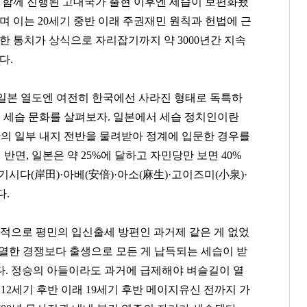
 함께 진행된 고대국가 출현 이후엔 세습이 보편화됐
며 이는 20세기 중반 이래 주권재민 원칙과 헌법에 근
한 통치가 상식으로 자리잡기까지 약 3000년간 지속
다.
일본 열도엔 여전히 한국에선 사라진 형태로 독특하
계 세습 문화를 살펴보자. 일본에서 세습 정치인이란
반의 일부 내지 전반을 물려받아 정계에 입문한 경우를
반면, 일본은 약 25%에 달하고 자민당만 보면 40%
시다(岸田)·아베(安倍)·아소(麻生)·고이즈미(小泉)·
다.
사적으로 평민의 입신출세 방편인 과거제 같은 게 없었
치열한 경쟁보다 출생으로 모든 게 납득되는 세습이 받
. 정승의 아들이라도 과거에 급제해야 벼슬길이 열
12세기 후반 이래 19세기 후반 메이지유신 전까지 가