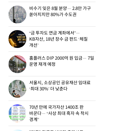
비수기 잊은 8월 분양… 2.8만 가구
쏟아지지만 80%가 수도권
“금 투자도 연금 계좌에서”…
KB자산, 18년 장수 금 펀드 ‘체질
개선’
홈플러스 DIP 2000억 원 입금… 7일
운영 재개 예정
서울시, 소상공인 공유재산 임대료
‘최대 30%’ 더 낮춘다
70년 만에 국가자산 1400조 판
바꾼다… “사상 최대 흑자 속 착시
경계”