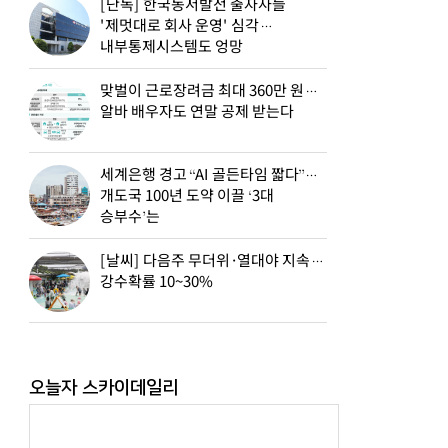
[단독] 한국동서발전 출자사들
'제멋대로 회사 운영' 심각…
내부통제시스템도 엉망
맞벌이 근로장려금 최대 360만 원…
알바 배우자도 연말 공제 받는다
세계은행 경고 “AI 골든타임 짧다”…
개도국 100년 도약 이끌 ‘3대
승부수’는
[날씨] 다음주 무더위·열대야 지속…
강수확률 10~30%
오늘자 스카이데일리