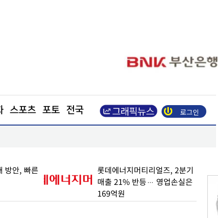
화
스포츠
포토
전국
로그인
업이익 N% 성과급
도심 달구는 폭염… 아스팔트를 식혀라
 방안, 빠른
롯데에너지머티리얼즈, 2분기
매출 21% 반등… 영업손실은
169억원