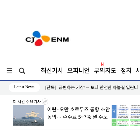
최신기사
오피니언
부의지도
정치
Latest News
[단독] ‘급변하는 기상’… 보다 안전한 하늘길 열린다
이 시간 주요기사
8월7일
이란·오만 호르무즈 통항 초안
丑
동의… 수수료 5~7% 낼 수도