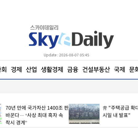
Update : 2026-08-07 05:45
사회
경제
산업
생활경제
금융
건설부동산
국제
문
삼전닉스 소액주주들, 270조 환원 공식 요구… "영
철회해야"
70년 만에 국가자산 1400조 판
靑 "주택공급 확대
바꾼다… “사상 최대 흑자 속
시일 내 발표"
착시 경계”