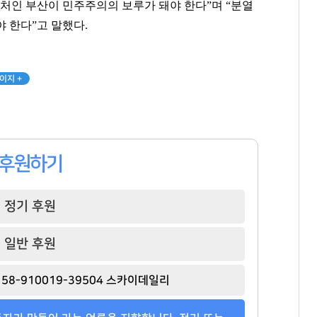
처인 부산이 민주주의의 보루가 돼야 한다”며 “분열
 한다”고 말했다.
이만득
허영인
양홍석
[관련 기사]
[관련 기사]
[관련 기사]
이지 +
삼천리그룹
SPC그룹
대신증권
노블하임
상지리츠빌카일룸2
나인원한남
팬클럽 참여
팬클럽 참여
팬클럽 참여
98
377
119
후원하기
정기 후원
일반 후원
58-910019-39504 스카이데일리