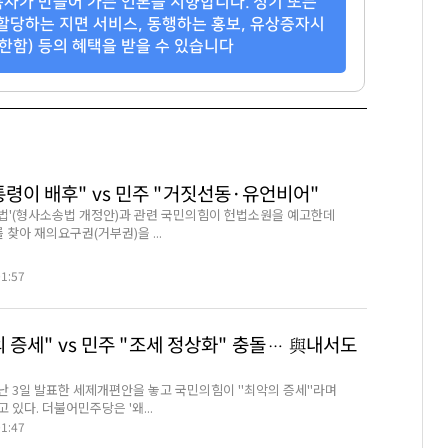
자가 만들어 가는 언론을 지향합니다. 정기 또는
할당하는 지면 서비스, 동행하는 홍보, 유상증자시
한함) 등의 혜택을 받을 수 있습니다
통령이 배후" vs 민주 "거짓선동·유언비어"
법'(형사소송법 개정안)과 관련 국민의힘이 헌법소원을 예고한데
 찾아 재의요구권(거부권)을 ...
01:57
 증세" vs 민주 "조세 정상화" 충돌… 與내서도
난 3일 발표한 세제개편안을 놓고 국민의힘이 "최악의 증세"라며
 있다. 더불어민주당은 '왜...
01:47