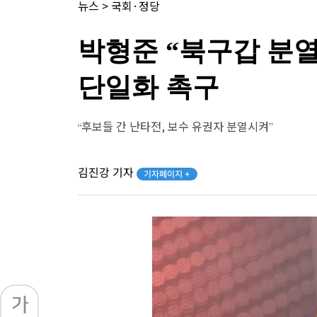
뉴스
>
국회·정당
박형준 “북구갑 분
단일화 촉구
“후보들 간 난타전, 보수 유권자 분열시켜”
김진강 기자
기자페이지 +