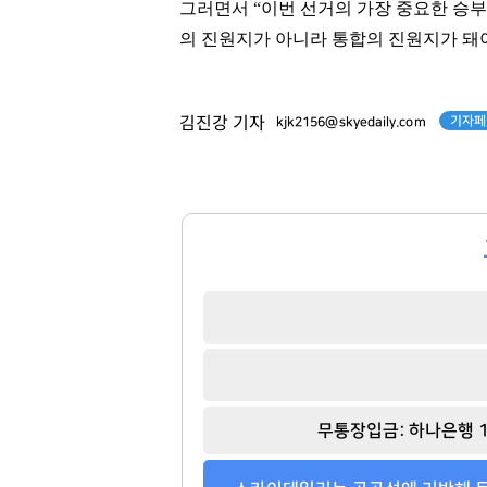
그러면서 “이번 선거의 가장 중요한 승부
의 진원지가 아니라 통합의 진원지가 돼야
박정원
강태영
[관련 기사]
[관련 기사]
기자페
김진강 기자
kjk2156@skyedaily.com
두산그룹
NH농협은행
주택
다가구주택 및 근린생활시설
팬클럽 참여
팬클럽 참여
99
101
무통장입금: 하나은행 1