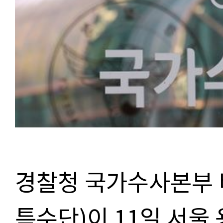
경찰청 국가수사본부
특수단
)
이
11
일 서울