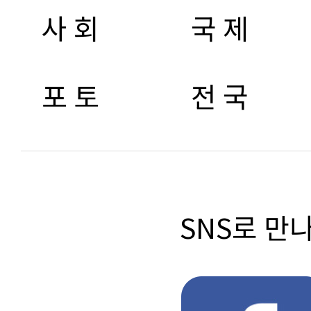
사 회
국 제
포 토
전 국
SNS로 만