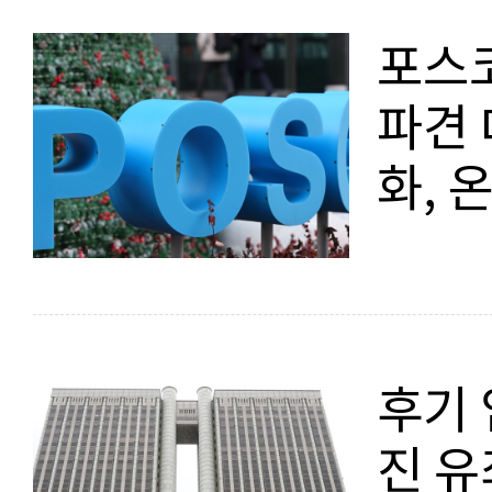
포스코
파견 
화, 
후기 
진 유