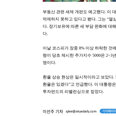
부동산 관련 세제 개편도 예고했다. 이 
억제하지 못하고 있다고 봤다. 그는 “열
다. 장기보유에 따른 세 부담 완화에 대
다.
이날 코스피가 장중 8% 이상 하락한 것
령이 당초 제시한 주가지수 5000은 2~
명이다.
환율 상승 현상은 일시적이라고 보았다.
환율은 있겠다”고 언급했다.
이 대통령은
권성준
이해욱
투자펀드의 리밸런싱으로 짚었다.
[관련 기사]
[관련 기사]
비아 톨레도 파스타바
DL
빌딩
단독주택
기자페이지
이선주 기자
sjlee@skyedaily.com
팬클럽 참여
팬클럽 참여