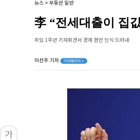
뉴스
>
부동산 일반
李 “전세대출이 집값
취임 1주년 기자회견서 경제 현안 인식 드러내
이선주 기자
기자페이지 +