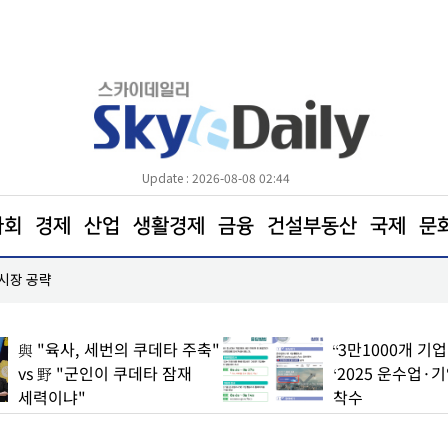
Update : 2026-08-08 02:44
사회
경제
산업
생활경제
금융
건설부동산
국제
문
 시장 공략
한병도 “국민의힘은 주택법안 처리에나 협조하라”
與 "육사, 세번의 쿠데타 주축"
“3만1000개 기
vs 野 "군인이 쿠데타 잠재
‘2025 운수업·
세력이냐"
착수