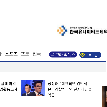
화
스포츠
포토
전국
로그인
장동혁 “부동산 지옥 만든 주범은 이재명 정권”
업 실태 파악”…
정청래 "대표되면 김민석
기업활동조사’
윤리감찰"… '신천지개입설'
역공