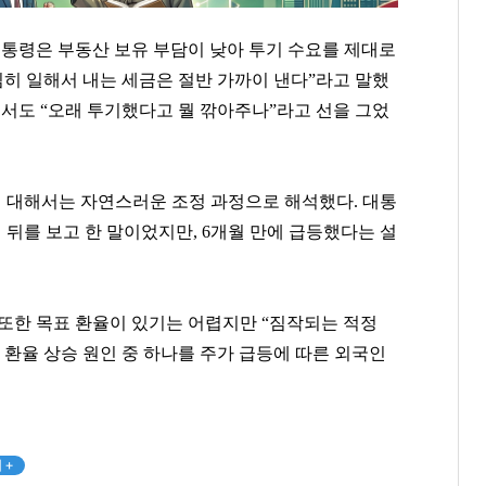
대통령은 부동산 보유 부담이 낮아 투기 수요를 제대로
심히 일해서 내는 세금은 절반 가까이 낸다”라고 말했
해서도 “오래 투기했다고 뭘 깎아주나”라고 선을 그었
에 대해서는 자연스러운 조정 과정으로 해석했다. 대통
3년 뒤를 보고 한 말이었지만, 6개월 만에 급등했다는 설
또한 목표 환율이 있기는 어렵지만 “짐작되는 적정
 환율 상승 원인 중 하나를
주가 급등에 따른 외국인
곽달원
이환주
백종원
[관련 기사]
[관련 기사]
[관련 기사]
HK이노엔
KB국민은행
더본코리아
서초호반써밋
은평뉴타운폭포동힐스테이트4-2단지
트라움하우스 2차
 +
팬클럽 참여
팬클럽 참여
팬클럽 참여