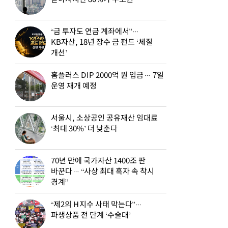
“금 투자도 연금 계좌에서”…
KB자산, 18년 장수 금 펀드 ‘체질
개선’
홈플러스 DIP 2000억 원 입금… 7일
운영 재개 예정
서울시, 소상공인 공유재산 임대료
‘최대 30%’ 더 낮춘다
70년 만에 국가자산 1400조 판
바꾼다… “사상 최대 흑자 속 착시
경계”
“제2의 H지수 사태 막는다”…
파생상품 전 단계 ‘수술대’