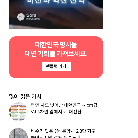
대한민국 명사들
대면 기회를 가져보세요.
팬클럽 가기
많이 읽은 기사
평면 지도 벗어난 대한민국… cm급
‘AI 3차원 입체지도’ 대전환
비수기 잊은 8월 분양… 2.8만 가구
쏟아지지만 80%가 수도권