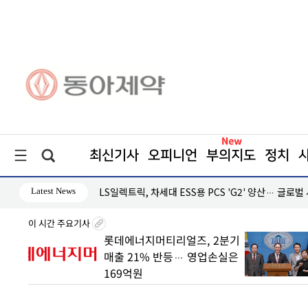
최신기사
오피니언
부의지도
정치
Latest News
·흑자 지속
LS일렉트릭, 차세대 ESS용 PCS 'G2' 양산… 글로벌
이 시간 주요기사
 빠른
롯데에너지머티리얼즈, 2분기
매출 21% 반등… 영업손실은
169억원