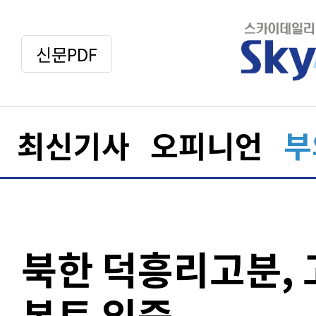
신문PDF
최신기사
오피니언
부
북한 덕흥리고분, 
본토 입증