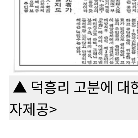
▲ 덕흥리 고분에 대한
자제공>