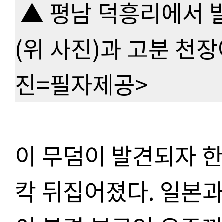
▲ 평남 덕흥리에서 
(위 사진)과 고분 천장
진=필자제공>
이 무덤이 발견되자 한
칵 뒤집어졌다. 일본