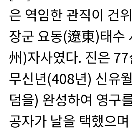
은 역임한 관직이 건
장군 요동(遼東)태수
州)자사였다. 진은 77
무신년(408년) 신유월
덤을) 완성하여 영구를
공자가 날을 택했으며 