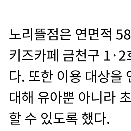
노리뜰점은 연면적
58
키즈카페 금천구
1·2
다
.
또한 이용 대상을
대해 유아뿐 아니라 
할 수 있도록 했다
.