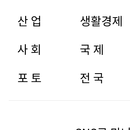
산 업
생활경제
사 회
국 제
포 토
전 국