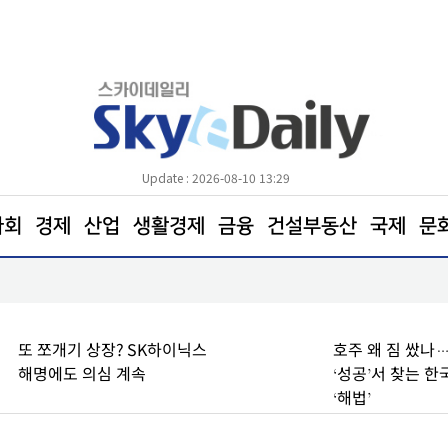
Update : 2026-08-10 13:29
사회
경제
산업
생활경제
금융
건설부동산
국제
문
갤럭시 Z 폴드8, 국내외 판매 호조 계속
또 쪼개기 상장? SK하이닉스
호주 왜 짐 쌌나
해명에도 의심 계속
‘성공’서 찾는 
‘해법’