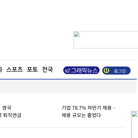
화
스포츠
포토
전국
로그인
[스카이만평] <300> 뒤로 가는 2030 민심 버스
… 영국
기업 78.7% 하반기 채용…
한국 퇴직연금
채용 규모는 줄었다