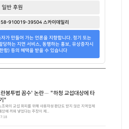
일반 후원
58-910019-39504 스카이데일리
자가 만들어 가는 언론을 지향합니다. 정기 또는
할당하는 지면 서비스, 동행하는 홍보, 유상증자시
한함) 등의 혜택을 받을 수 있습니다
노란봉투법 꼼수' 논란… "하청 교섭대상에 타
기"
조와의 교섭 회피를 위해 사용자성 판단도 받지 않은 지역업체
상에 끼워 넣었다는 주장이 제...
07:18