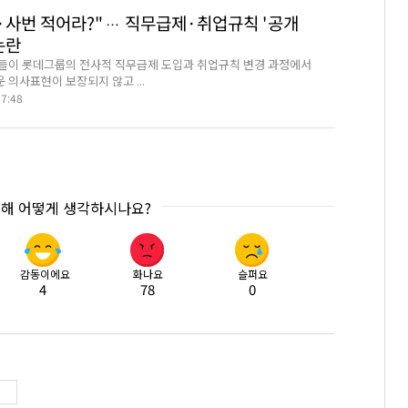
름·사번 적어라?"… 직무급제·취업규칙 '공개
논란
들이 롯데그룹의 전사적 직무급제 도입과 취업규칙 변경 과정에서
 의사표현이 보장되지 않고 ...
07:48
대해 어떻게 생각하시나요?
감동이에요
화나요
슬퍼요
4
78
0