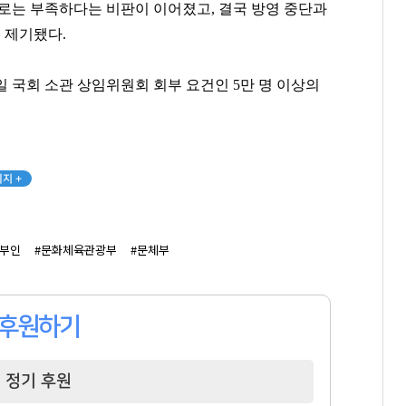
으로는 부족하다는 비판이 이어졌고, 결국 방영 중단과
 제기됐다.
김범수
윤재승
백종원
[관련 기사]
[관련 기사]
[관련 기사]
6일 국회 소관 상임위원회 회부 요건인 5만 명 이상의
카카오
대웅제약
더본코리아
로덴하우스 웨스트빌리지
단독주택
트라움하우스 2차
팬클럽 참여
팬클럽 참여
팬클럽 참여
지 +
294
71
85
군부인
#문화체육관광부
#문체부
후원하기
정기 후원