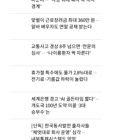
바꾼다… “사상 최대 흑자 속 착시
경계”
맞벌이 근로장려금 최대 360만 원…
알바 배우자도 연말 공제 받는다
교통사고 경상 8주 넘으면 ‘전문의
심사’… “나이롱환자 싹 자른다”
휴가철 특수에도 물가 2.8%대로…
전기료·기름값 하락이 눌렀다
세계은행 경고 “AI 골든타임 짧다”…
개도국 100년 도약 이끌 ‘3대
승부수’는
[단독] 한국동서발전 출자사들
'제멋대로 회사 운영' 심각…
내부통제시스템도 엉망