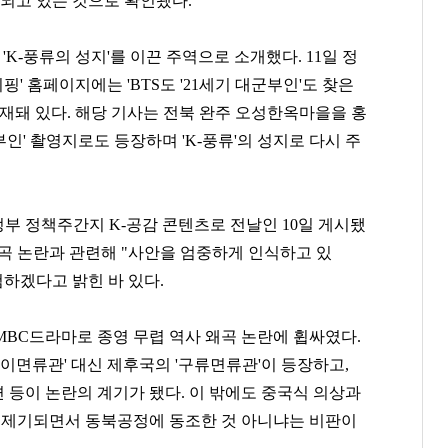
용되고 있는 것으로 확인됐다.
 'K-풍류의 성지'를 이끈 주역으로 소개했다. 11일 정
 홈페이지에는 'BTS도 '21세기 대군부인'도 찾은
게재돼 있다.
해당 기사는 전북 완주 오성한옥마을을 홍
부인' 촬영지로도 등장하며 'K-풍류'의 성지로 다시 주
부 정책주간지 K-공감 콘텐츠로 전날인 10일 게시됐
곡 논란과 관련해 "사안을 엄중하게 인식하고 있
검하겠다고 밝힌 바 있다.
 MBC드라마로 종영 무렵 역사 왜곡 논란에 휩싸였다.
십이면류관' 대신 제후국의 '구류면류관'이 등장하고,
장면 등이 논란의 계기가 됐다. 이 밖에도 중국식 의상과
이 제기되면서 동북공정에 동조한 것 아니냐는 비판이