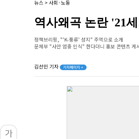
뉴스
>
사회·노동
역사왜곡 논란 '21
정책브리핑, "'K-풍류' 성지" 주역으로 소개
문체부 "사안 엄중 인식" 한다더니 홍보 콘텐츠 게
김선민 기자
기자페이지 +