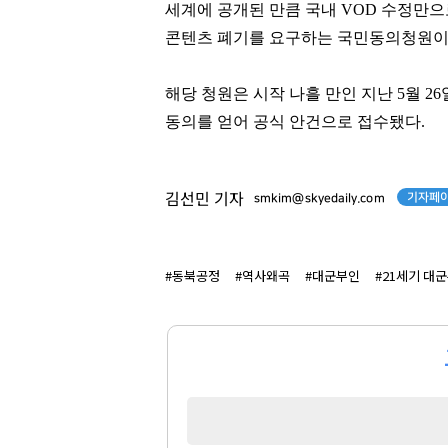
세계에 공개된 만큼 국내 VOD 수정만
콘텐츠 폐기를 요구하는 국민동의청원이
이준호
홍명보
[관련 기사]
[관련 기사]
해당 청원은 시작 나흘 만인 지난 5월 2
JYP엔터테인먼트
대한민국 축구 국가대표팀
동의를 얻어 공식 안건으로 접수됐다.
아노스카운티빌라트
타워팰리스
팬클럽 참여
팬클럽 참여
기자페이
김선민 기자
smkim@skyedaily.com
296
109
#동북공정
#역사왜곡
#대군부인
#21세기 대