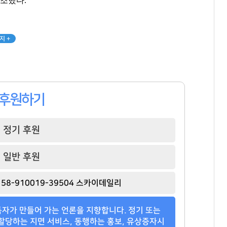
강조했다
.
팬클럽 참여
팬클럽 참여
팬클럽 참여
352
107
379
지 +
후원하기
정기 후원
일반 후원
58-910019-39504 스카이데일리
자가 만들어 가는 언론을 지향합니다. 정기 또는
할당하는 지면 서비스, 동행하는 홍보, 유상증자시