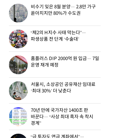
비수기 잊은 8월 분양… 2.8만 가구
쏟아지지만 80%가 수도권
“제2의 H지수 사태 막는다”…
파생상품 전 단계 ‘수술대’
홈플러스 DIP 2000억 원 입금… 7일
운영 재개 예정
서울시, 소상공인 공유재산 임대료
‘최대 30%’ 더 낮춘다
70년 만에 국가자산 1400조 판
바꾼다… “사상 최대 흑자 속 착시
경계”
“금 투자도 연금 계좌에서”…