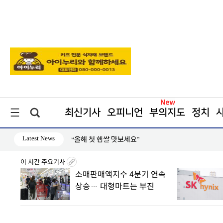
최신기사
오피니언
부의지도
정치
Latest News
“올해 첫 햅쌀 맛보세요”
이 시간 주요기사
 산하
소매판매액지수 4분기 연속
상승… 대형마트는 부진