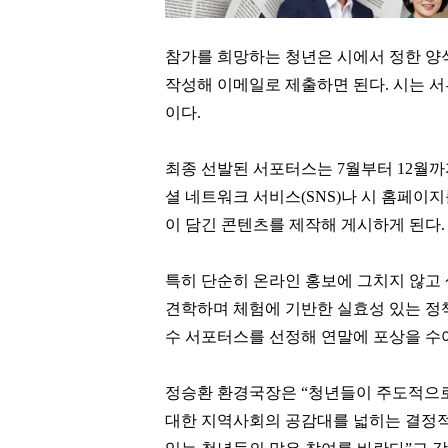
참가를 희망하는 청년은 시에서 정한 양
작성해 이메일로 제출하면 된다
.
시는 서
이다
.
최종 선발된 서포터스는
7
월부터
12
월까
셜 네트워크 서비스
(SNS)
나 시 홈페이지
이 담긴 콘텐츠를 제작해 게시하게 된다
.
특히 단순히 온라인 홍보에 그치지 않고
견학하며
체험에 기반한 실효성 있는 정
수 서포터스를 선정해 연말에 포상을 수
박종문
이환주
[관련 기사]
[관련 기사]
정승환 환경국장은
“
청년들이 주도적으로
삼성증권
KB국민은행
롯데캐슬갤럭시
은평뉴타운폭포동힐스테이트4-2단지
대한 지역사회의 공감대를 넓히는 결정적