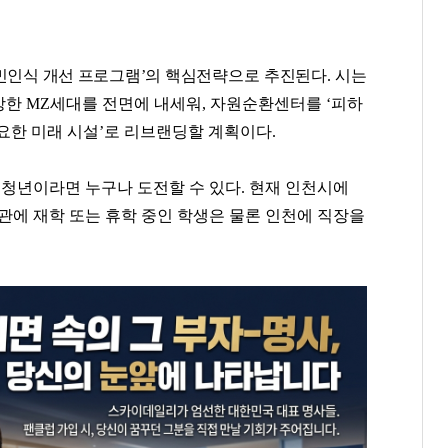
민인식 개선 프로그램
’
의 핵심
전략으로 추진된다
.
시는
강한
MZ
세대를 전면에 내세워
,
자원순환센터를
‘
피하
요한 미래 시설
’
로 리브랜딩할 계획이다
.
 청년이라면 누구나 도전할 수 있다
.
현재 인천시에
관에 재학 또는 휴학 중인 학생은 물론 인천에 직장을