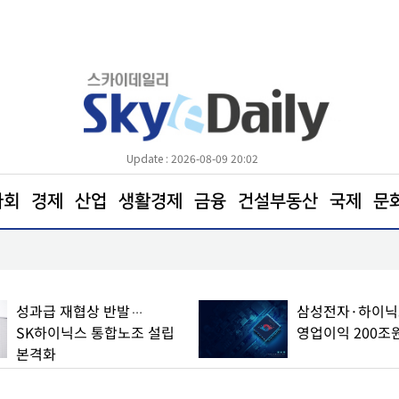
Update : 2026-08-09 20:02
사회
경제
산업
생활경제
금융
건설부동산
국제
문
전통시장 ‘신선도 지키기’안간힘
성과급 재협상 반발…
삼성전자·하이닉스
SK하이닉스 통합노조 설립
영업이익 200조
본격화