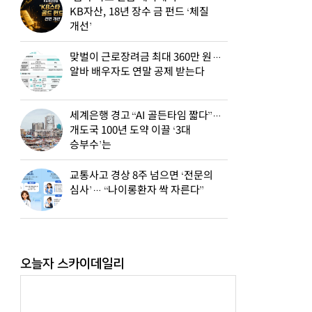
KB자산, 18년 장수 금 펀드 ‘체질
개선’
맞벌이 근로장려금 최대 360만 원…
알바 배우자도 연말 공제 받는다
세계은행 경고 “AI 골든타임 짧다”…
개도국 100년 도약 이끌 ‘3대
승부수’는
교통사고 경상 8주 넘으면 ‘전문의
심사’… “나이롱환자 싹 자른다”
오늘자 스카이데일리