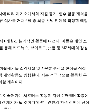
식에 따라 자기소개서와 지원 동기
,
향후 활동 계획을
류 심사를 거쳐
6
월 중 최종 선발 인원을 확정할 예정
지
6
개월간 본격적인 활동에 나선다
.
이들은 개인 소
를 통해 카드뉴스
,
브이로그
,
숏폼 등
MZ
세대의 감성
 생활폐기물 소각시설 및 자원회수시설 현장을 직접
책 제언활동도 병행한다
.
시는 적극적으로 활동한 우
여할 계획이다
.
윤웅섭
곽달원
함영준
[관련 기사]
[관련 기사]
[관련 기사]
 이끌어가는 서포터스 활동이 자원순환센터 확충에
일동제약
HK이노엔
오뚜기
신한엔시모
서초호반써밋
이니그마빌2
인 계기가 될 것이다
”
라며
“
인천의 환경 정책에 관심