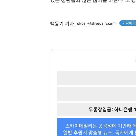
있는 청년들의 많은 참여를 바란다
”
고 
팬클럽 참여
팬클럽 참여
122
83
기자페이
백동기 기자
dkbail@skyedaily.com
무통장입금: 하나은행 1
스카이데일리는 공공성에 기반해 독
일반 후원시 맞춤형 뉴스, 독자에게 