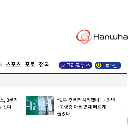
화
스포츠
포토
전국
로그인
광복절 앞두고 활짝 핀 나라꽃
, 3분기
“빚투 후폭풍 시작됐나”… 청년
원 간다
·고령층 마통 연체 빠르게
늘었다