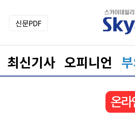
신문PDF
최신기사
오피니언
부