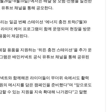
월28일~8월10일)’에서는 배달 중 모범·선행을 실천한
신한카드
아워홈
삼성증권
일산두산위브더제니스
부천범박힐스테이트5단지
롯데캐슬갤럭시
유튜브 채널을 통해 공모한다.
팬클럽 참여
팬클럽 참여
팬클럽 참여
 일곱 번째 스테이션 ‘에너지 충전 트럭(7월30
114
70
122
기 라이더 케어 프로그램이 함께 운영되며 현장을 방문
용품이 제공된다.
절 용품을 지원하는 ‘히든 충전 스테이션’을 추가 운
로그램은 배민커넥트 공식 유튜브 채널을 통해 공유된
커넥트와 함께해온 라이더들이 무더위 속에서도 활력
응원의 메시지를 담은 캠페인을 준비했다”며 “앞으로도
감할 수 있는 지원을 지속 확대해 나가겠다”고 말했