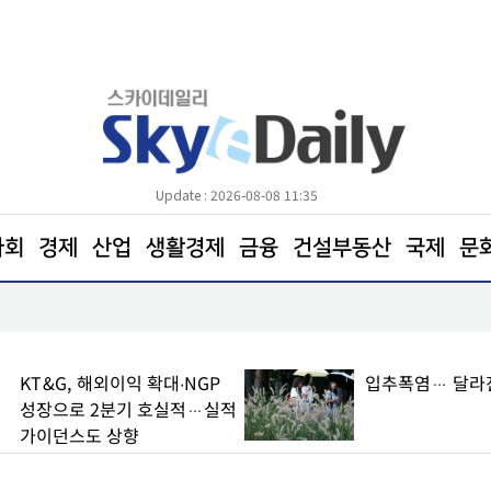
Update : 2026-08-08 11:35
사회
경제
산업
생활경제
금융
건설부동산
국제
문
아간다
포항트라우마센터‘마음치유농장’ 참여자 모집
KT&G, 해외이익 확대∙NGP
입추폭염… 달라
성장으로 2분기 호실적…실적
가이던스도 상향