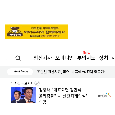
최신기사
오피니언
부의지도
정치
Latest News
영천시 방문의료 ‘촘촘하게’··· 의사가 집으로 찾
이 시간 주요기사
파악”…
정청래 "대표되면 김민석
조사’
윤리감찰"… '신천지개입설'
역공