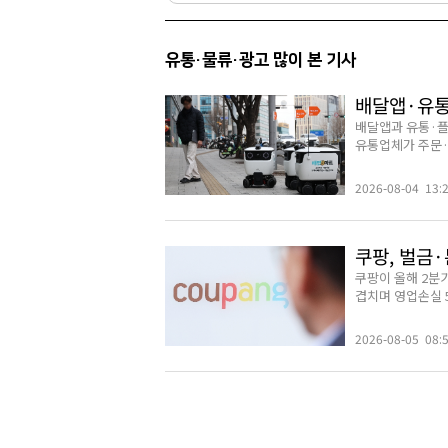
유통·물류·광고 많이 본 기사
배달앱·유통
배달앱과 유통·플
유통업체가 주문·
2026-08-04 13:
쿠팡, 벌금·
쿠팡이 올해 2분
겹치며 영업손실 5
2026-08-05 08: