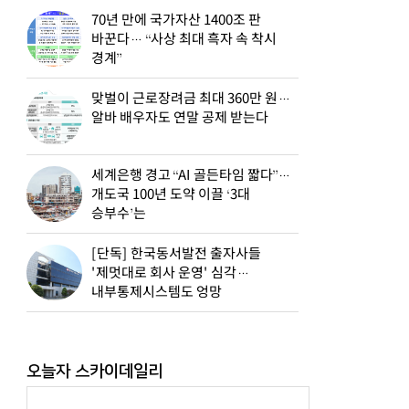
70년 만에 국가자산 1400조 판
바꾼다… “사상 최대 흑자 속 착시
경계”
맞벌이 근로장려금 최대 360만 원…
알바 배우자도 연말 공제 받는다
세계은행 경고 “AI 골든타임 짧다”…
개도국 100년 도약 이끌 ‘3대
승부수’는
[단독] 한국동서발전 출자사들
'제멋대로 회사 운영' 심각…
내부통제시스템도 엉망
오늘자 스카이데일리