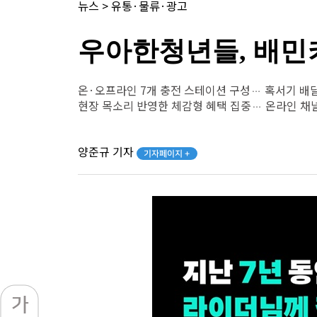
뉴스
>
유통·물류·광고
우아한청년들, 배민
온·오프라인 7개 충전 스테이션 구성… 혹서기 배
현장 목소리 반영한 체감형 혜택 집중… 온라인 채
양준규 기자
기자페이지 +