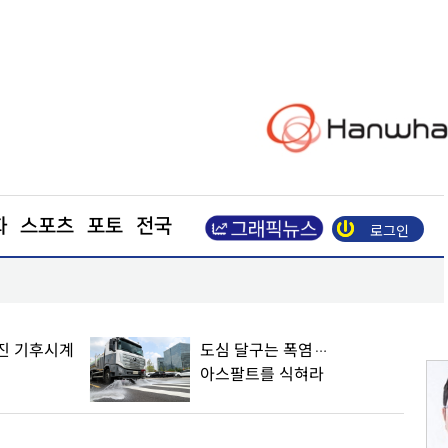
화
스포츠
포토
전국
로그인
포항, 철강·과학기술 넘어 ‘예술산업 도시’로 도약
진 기후시계
도심 달구는 폭염…
아스팔트를 식혀라