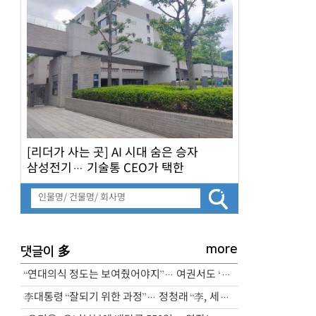
[리더가 사는 곳] AI 시대 숨은 승자
삼성전기… 기술통 CEO가 택한
‘나인원한남’
more
多
댓글이
“연대의식 정도는 보여줬어야지”… 여권서도 ‘삼전노조 파업 예고’ 비판
李대통령 “잘되기 위한 과정”… 정청래 “李, 세계적인 지도자”