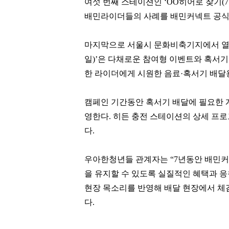
여섯 번째 스테이션인 ‘OO히어로 찾기(7
방탄소년단
DL
한남리버힐
단독주택
배민라이더들의 사례를 배민커넥트 공식 
팬클럽 참여
팬클럽 참여
마지막으로 서울시 문화비축기지에서 열리는
69
118
일)’은 다채로운 참여형 이벤트와 혹서
한 라이더에게 시원한 음료·혹서기 배달
캠페인 기간동안 혹서기 배달에 필요한 계
영한다. 히든 충전 스테이션의 상세 프
다.
우아한청년들 관계자는 “7년동안 배민
을 유지할 수 있도록 실질적인 혜택과 
현장 목소리를 반영해 배달 현장에서 체
다.