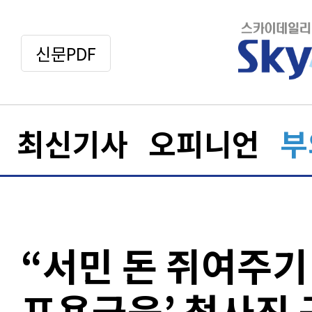
신문PDF
최신기사
오피니언
부
“서민 돈 쥐여주기 
포용금융’ 청사진 