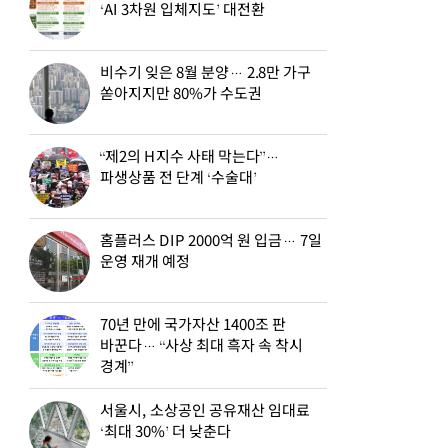
‘AI 3차원 입체지도’ 대전환
비수기 잊은 8월 분양… 2.8만 가구
쏟아지지만 80%가 수도권
“제2의 H지수 사태 막는다”…
파생상품 전 단계 ‘수술대’
홈플러스 DIP 2000억 원 입금… 7일
운영 재개 예정
70년 만에 국가자산 1400조 판
바꾼다… “사상 최대 흑자 속 착시
경계”
서울시, 소상공인 공유재산 임대료
‘최대 30%’ 더 낮춘다