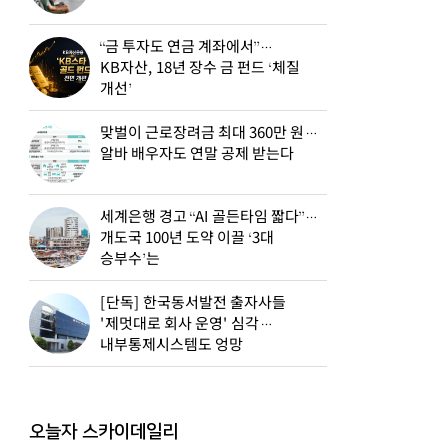
“금 투자도 연금 계좌에서”…
KB자산, 18년 장수 금 펀드 ‘체질
개선’
맞벌이 근로장려금 최대 360만 원…
알바 배우자도 연말 공제 받는다
세계은행 경고 “AI 골든타임 짧다”…
개도국 100년 도약 이끌 ‘3대
승부수’는
[단독] 한국동서발전 출자사들
'제멋대로 회사 운영' 심각…
내부통제시스템도 엉망
오늘자 스카이데일리