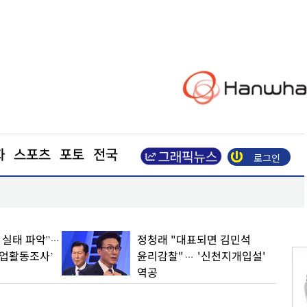
화
스포츠
포토
전국
로그인
장동혁 “부동산 지옥 만든 주범은 이재명 정권”
업 실태 파악”…
정청래 "대표되면 김민석
기업활동조사’
윤리감찰"… '신천지개입설'
역공