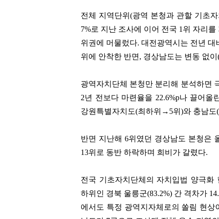
전체 지역단위(광역 본청과 관할 기초자
7%로 지난 조사에 이어 전국 1위 자리를
위권에 머물렀다. 대전광역시는 전년 대비 
위에 안착한 반면, 경상남도는 변동 없이(0
정용진
함영준
광역자치단체 본청만 분리해 분석하면 
[관련 기사]
[관련 기사]
2년 전보다 마련율을 22.6%p나 끌어올린
신세계
오뚜기
주택
이니그마빌2
강원특별자치도(최하위→5위)와 충남도(1
팬클럽 참여
팬클럽 참여
반면 지난해 6위였던 경상남도 본청은 올
330
379
13위로 동반 하락하며 희비가 갈렸다.
전국 기초자치단체의 자치입법 양극화 현상
하위인 경북 울릉군(83.2%) 간 격차가 
에서도 특정 광역지자체로의 쏠림 현상이 