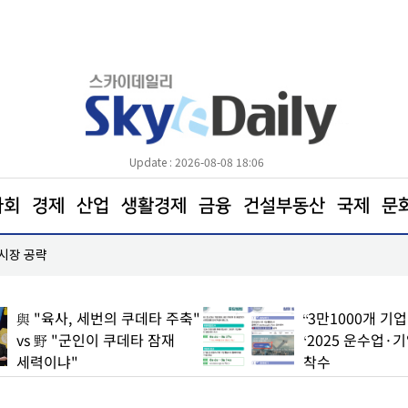
Update : 2026-08-08 18:06
사회
경제
산업
생활경제
금융
건설부동산
국제
문
 시장 공략
한병도 “국민의힘은 주택법안 처리에나 협조하라”
與 "육사, 세번의 쿠데타 주축"
“3만1000개 기
vs 野 "군인이 쿠데타 잠재
‘2025 운수업·
세력이냐"
착수