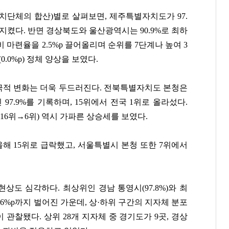
치단체의 합산)별로 살펴보면, 제주특별자치도가 97.
 지켰다. 반면 경상북도와 울산광역시는 90.9%로 최하
마련율을 2.5%p 끌어올리며 순위를 7단계나 높여 3
.0%p) 정체 양상을 보였다.
윤웅섭
이해욱
김고은
극적 변화는 더욱 두드러진다. 전북특별자치도 본청은
[관련 기사]
[관련 기사]
[관련 기사]
 97.9%를 기록하며, 15위에서 전국 1위로 올라섰다.
일동제약
DL
BH엔터테인먼트
신한엔시모
단독주택
아페르한강
6위→6위) 역시 가파른 상승세를 보였다.
팬클럽 참여
팬클럽 참여
팬클럽 참여
해 15위로 급락했고, 서울특별시 본청 또한 7위에서
352
118
81
도 심각하다. 최상위인 경남 통영시(97.8%)와 최
14.6%p까지 벌어진 가운데, 상·하위 구간의 지자체 분포
관찰됐다. 상위 28개 지자체 중 경기도가 9곳, 경상