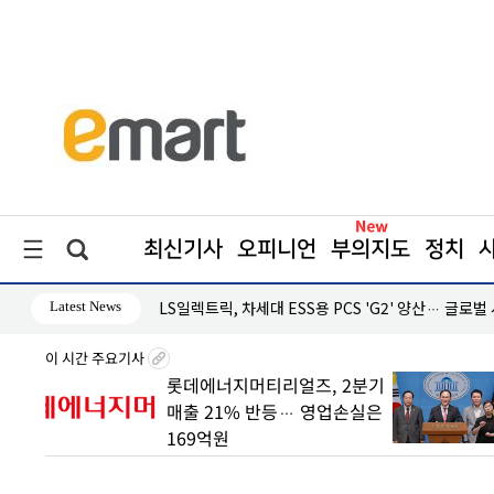
최신기사
오피니언
부의지도
정치
Latest News
·흑자 지속
LS일렉트릭, 차세대 ESS용 PCS 'G2' 양산… 글로벌
이 시간 주요기사
 빠른
롯데에너지머티리얼즈, 2분기
매출 21% 반등… 영업손실은
169억원