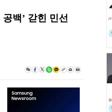
 공백’ 갇힌 민선
롯