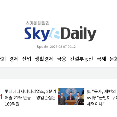
Update : 2026-08-07 20:12
사회
경제
산업
생활경제
금융
건설부동산
국제
문
장동혁 “부동산 지옥 만든 주범은 이재명 정권”
롯데에너지머티리얼즈, 2분기
與 "육사, 세번의
매출 21% 반등… 영업손실은
vs 野 "군인이 
169억원
세력이냐"