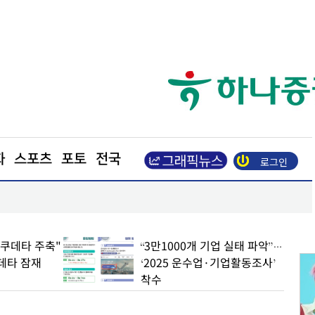
화
스포츠
포토
전국
로그인
포항트라우마센터‘마음치유농장’ 참여자 모집
 쿠데타 주축"
“3만1000개 기업 실태 파악”…
쿠데타 잠재
‘2025 운수업·기업활동조사’
착수