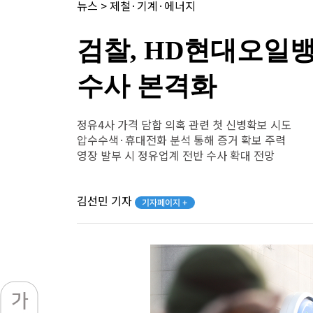
뉴스
>
제철·기계·에너지
검찰, HD현대오일
수사 본격화
정유4사 가격 담합 의혹 관련 첫 신병확보 시도
압수수색·휴대전화 분석 통해 증거 확보 주력
영장 발부 시 정유업계 전반 수사 확대 전망
김선민 기자
기자페이지 +