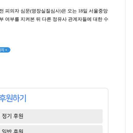
전 피의자 심문(영장실질심사)은 오는 18일 서울중앙
부 여부를 지켜본 뒤 다른 정유사 관계자들에 대한 수
박진영
손흥민
정상혁
[관련 기사]
[관련 기사]
[관련 기사]
JYP엔터테인먼트
로스앤젤레스 FC
신한은행
단독주택
트리마제
아크로리버파크
지 +
팬클럽 참여
팬클럽 참여
팬클럽 참여
143
92
346
후원하기
정기 후원
일반 후원