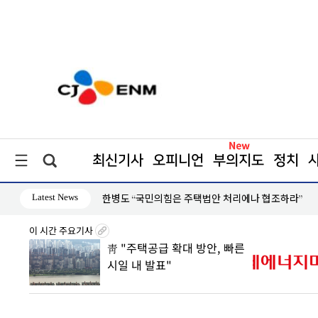
최신기사
오피니언
부의지도
정치
Latest News
 시장 공략
한병도 “국민의힘은 주택법안 처리에나 협조하라”
이 시간 주요기사
0조 판
靑 "주택공급 확대 방안, 빠른
 속
시일 내 발표"