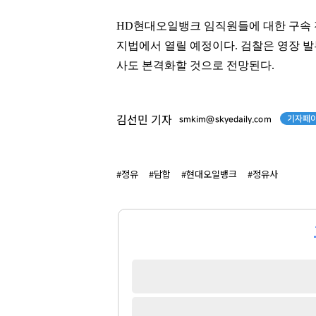
HD현대오일뱅크 임직원들에 대한 구속 
지법에서 열릴 예정이다. 검찰은 영장 발
김태원
이국노
사도 본격화할 것으로 전망된다.
[관련 기사]
[관련 기사]
아워홈
사이몬
부천범박힐스테이트5단지
소피아도무스
기자페이
김선민 기자
smkim@skyedaily.com
팬클럽 참여
팬클럽 참여
70
30
#정유
#담합
#현대오일뱅크
#정유사