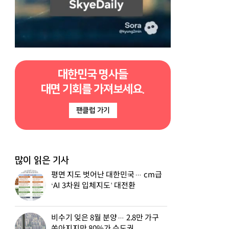
대한민국 명사들
대면 기회를 가져보세요.
팬클럽 가기
많이 읽은 기사
평면 지도 벗어난 대한민국… cm급
‘AI 3차원 입체지도’ 대전환
비수기 잊은 8월 분양… 2.8만 가구
쏟아지지만 80%가 수도권