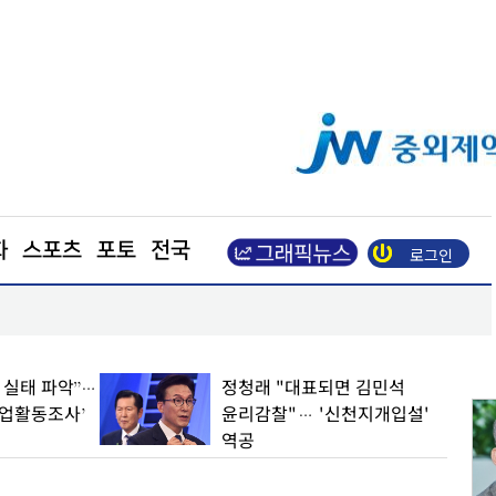
화
스포츠
포토
전국
로그인
장동혁 “부동산 지옥 만든 주범은 이재명 정권”
업 실태 파악”…
정청래 "대표되면 김민석
기업활동조사’
윤리감찰"… '신천지개입설'
역공