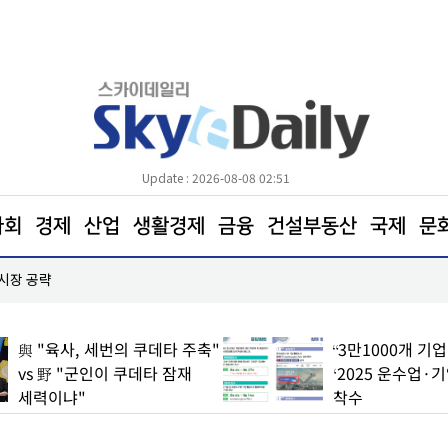
Update : 2026-08-08 02:51
사회
경제
산업
생활경제
금융
건설부동산
국제
문
 시장 공략
한병도 “국민의힘은 주택법안 처리에나 협조하라”
與 "육사, 세번의 쿠데타 주축"
“3만1000개 기
vs 野 "군인이 쿠데타 잠재
‘2025 운수업·
세력이냐"
착수