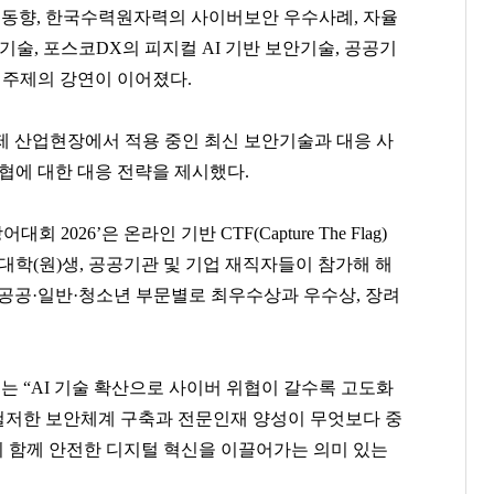
) 동향, 한국수력원자력의 사이버보안 우수사례, 자율
기술, 포스코DX의 피지컬 AI 기반 보안기술, 공공기
한 주제의 강연이 이어졌다.
제 산업현장에서 적용 중인 최신 보안기술과 대응 사
위협에 대한 대응 전략을 제시했다.
2026’은 온라인 기반 CTF(Capture The Flag)
대학(원)생, 공공기관 및 기업 재직자들이 참가해 해
 공공·일반·청소년 부문별로 최우수상과 우수상, 장려
정용진
봉중근
김태원
[관련 기사]
[관련 기사]
[관련 기사]
 “AI 기술 확산으로 사이버 위협이 갈수록 고도화
신세계
LG 트윈스
아워홈
주택
연세힐하우스1
부천범박힐스테이트5단지
철저한 보안체계 구축과 전문인재 양성이 무엇보다 중
이 함께 안전한 디지털 혁신을 이끌어가는 의미 있는
팬클럽 참여
팬클럽 참여
팬클럽 참여