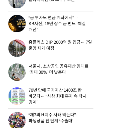
“금 투자도 연금 계좌에서”…
KB자산, 18년 장수 금 펀드 ‘체질
개선’
홈플러스 DIP 2000억 원 입금… 7일
운영 재개 예정
서울시, 소상공인 공유재산 임대료
‘최대 30%’ 더 낮춘다
70년 만에 국가자산 1400조 판
바꾼다… “사상 최대 흑자 속 착시
경계”
“제2의 H지수 사태 막는다”…
파생상품 전 단계 ‘수술대’