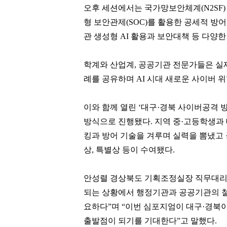
오후 세션에서는 국가망보안체계(N2SF
형 보안관제(SOC)를 활용한 공세적 방어
관 생성형 AI 활용과 보안대책 등 다양
학계와 산업계, 공공기관 전문가들은 실
례를 공유하며 AI 시대 새로운 사이버 
이와 함께 열린 ‘대구·경북 사이버공격 방어대회 
방식으로 진행됐다. 지역 중·고등학생과 
킹과 방어 기술을 겨루며 실력을 뽐냈고
상, 특별상 등이 수여됐다.
이해욱
김범수
[관련 기사]
[관련 기사]
안성렬 경상북도 기획조정실장 직무대리는
DL
카카오
단독주택
로덴하우스 웨스트빌리지
되는 상황에서 행정기관과 공공기관의 
요하다”며 “이번 심포지엄이 대구·경북
팬클럽 참여
팬클럽 참여
출발점이 되기를 기대한다”고 말했다.