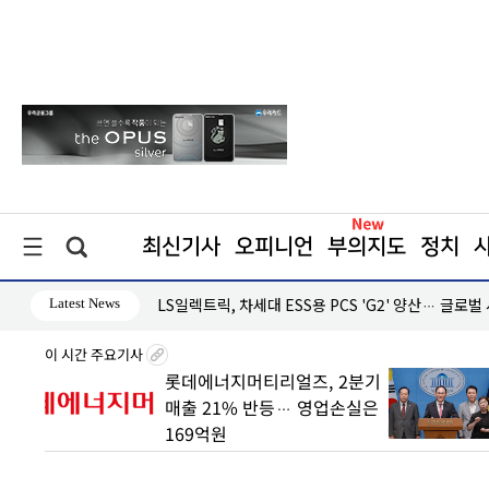
최신기사
오피니언
부의지도
정치
Latest News
·흑자 지속
LS일렉트릭, 차세대 ESS용 PCS 'G2' 양산… 글로벌
이 시간 주요기사
 빠른
롯데에너지머티리얼즈, 2분기
매출 21% 반등… 영업손실은
169억원