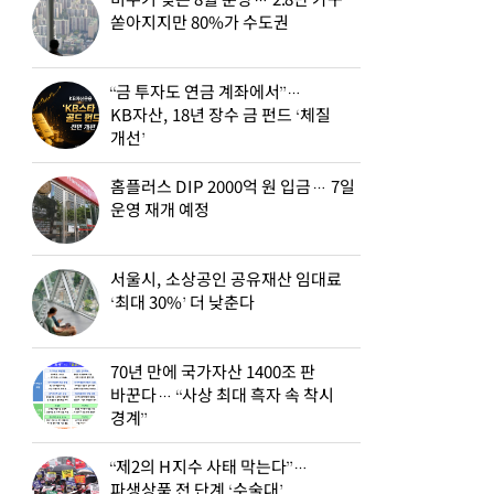
비수기 잊은 8월 분양… 2.8만 가구
쏟아지지만 80%가 수도권
“금 투자도 연금 계좌에서”…
KB자산, 18년 장수 금 펀드 ‘체질
개선’
홈플러스 DIP 2000억 원 입금… 7일
운영 재개 예정
서울시, 소상공인 공유재산 임대료
‘최대 30%’ 더 낮춘다
70년 만에 국가자산 1400조 판
바꾼다… “사상 최대 흑자 속 착시
경계”
“제2의 H지수 사태 막는다”…
파생상품 전 단계 ‘수술대’