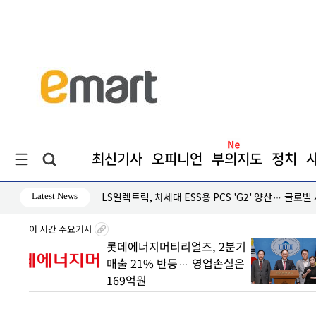
최신기사
오피니언
부의지도
정치
Latest News
·흑자 지속
LS일렉트릭, 차세대 ESS용 PCS 'G2' 양산… 글로벌
이 시간 주요기사
 빠른
롯데에너지머티리얼즈, 2분기
매출 21% 반등… 영업손실은
169억원