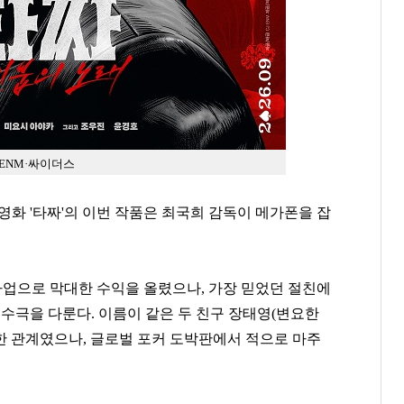
J ENM·싸이더스
영화 '타짜'의 이번 작품은 최국희 감독이 메가폰을 잡
사업으로 막대한 수익을 올렸으나
,
가장 믿었던 절친에
복수극을 다룬다
.
이름이 같은 두 친구 장태영
(
변요한
친한 관계였으나
,
글로벌 포커 도박판에서 적으로 마주