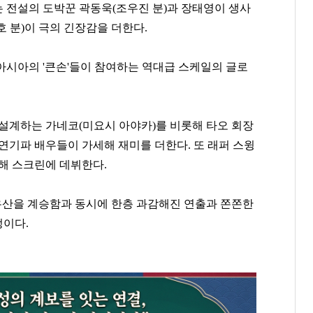
 전설의 도박꾼 곽동욱
(
조우진 분
)
과 장태영이 생사
호 분
)
이 극의 긴장감을 더한다
.
 아시아의
'
큰손
'
들이 참여하는 역대급 스케일의 글로
 설계하는
가네코
(
미요시 아야카
)
를 비롯해
타오 회장
 연기파 배우들이 가세해 재미를 더한다
.
또 래퍼 스윙
류해 스크린에 데뷔한다
.
유산을 계승함과 동시에 한층 과감해진 연출과 쫀쫀한
정이다
.