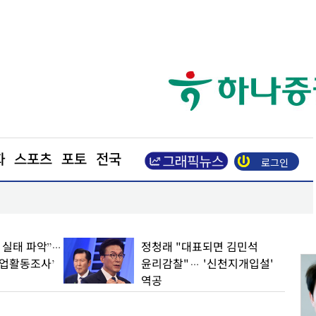
화
스포츠
포토
전국
로그인
장동혁 “부동산 지옥 만든 주범은 이재명 정권”
업 실태 파악”…
정청래 "대표되면 김민석
기업활동조사’
윤리감찰"… '신천지개입설'
역공