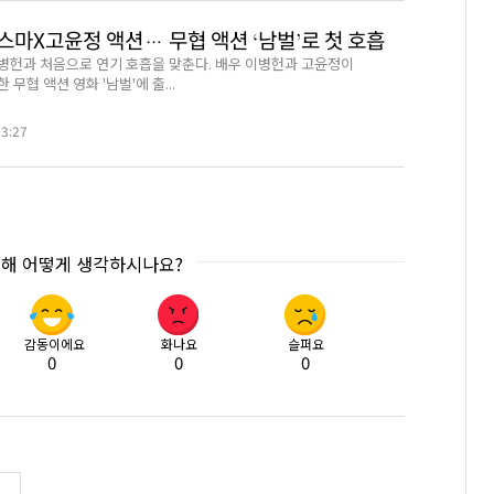
스마X고윤정 액션… 무협 액션 ‘남벌’로 첫 호흡
병헌과 처음으로 연기 호흡을 맞춘다. 배우 이병헌과 고윤정이
무협 액션 영화 '남벌'에 출...
03:27
대해 어떻게 생각하시나요?
감동이에요
화나요
슬퍼요
0
0
0