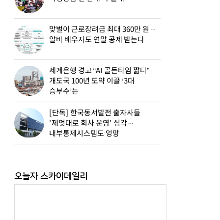
맞벌이 근로장려금 최대 360만 원…
알바 배우자도 연말 공제 받는다
세계은행 경고 “AI 골든타임 짧다”…
개도국 100년 도약 이끌 ‘3대
승부수’는
[단독] 한국동서발전 출자사들
'제멋대로 회사 운영' 심각…
내부통제시스템도 엉망
오늘자 스카이데일리