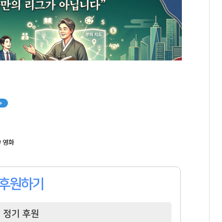
+
# 영화
후원하기
정기 후원
함영준
권성준
이정재