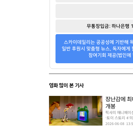
[관련 기사]
[관련 기사]
SPC그룹
동원그룹
한남더힐
트라움하우스3차
무통장입금: 하나은행 1
팬클럽 참여
팬클럽 참여
스카이데일리는 공공성에 기반해 독
117
100
일반 후원시 맞춤형 뉴스, 독자에게 
참여기회 제공(법인에 
영화 많이 본 기사
장난감에 최대
개봉
픽사의 애니메이션
‘토이 스토리 4’의
2026-06-08 13: