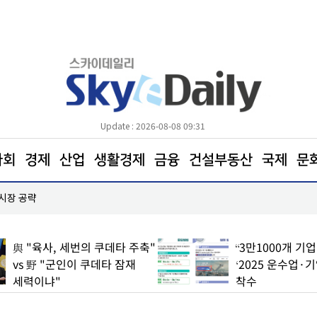
Update : 2026-08-08 09:31
사회
경제
산업
생활경제
금융
건설부동산
국제
문
 시장 공략
한병도 “국민의힘은 주택법안 처리에나 협조하라”
與 "육사, 세번의 쿠데타 주축"
“3만1000개 기
vs 野 "군인이 쿠데타 잠재
‘2025 운수업·
세력이냐"
착수