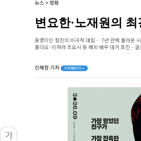
뉴스
>
영화
변요한·노재원의 최강
동명이인 절친의 비극적 대립… 7년 만에 돌아온 
홍다오·이하라 츠요시 등 해외 배우 대거 포진…글
신혜정 기자
기자페이지 +