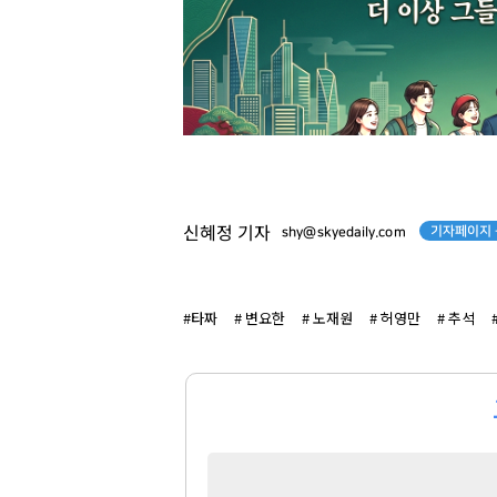
기자페이지 
신혜정 기자
shy@skyedaily.com
#타짜
# 변요한
# 노재원
# 허영만
# 추석
허희수
김재철