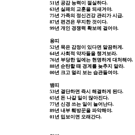
51
년 공감 능력이 절실하다
.
63
년 실패의 교훈을 되새겨야
.
75
년 가족의 정신건강 관리가 시급
.
87
년 편견은 무지한 것이다
.
99
년 개인 경쟁력 확보에 걸어야
.
용띠
52
년 묵은 감정이 있다면 말끔하게
.
64
년 사회적 약자들을 챙겨보라
.
76
년 부당한 일에는 현명하게 대처해야
.
88
년 순탄할 때 경계를 늦추지 말라
.
00
년 크고 멀리 보는 습관들여야
.
뱀띠
53
년 결단하면 즉시 해결하게 된다
.
65
년 돈 나갈 일이 많아진다
.
77
년 신경 쓰는 일이 늘어난다
.
89
년 내부 훼방꾼을 파악해야
.
01
년 밉보이면 오래간다
.