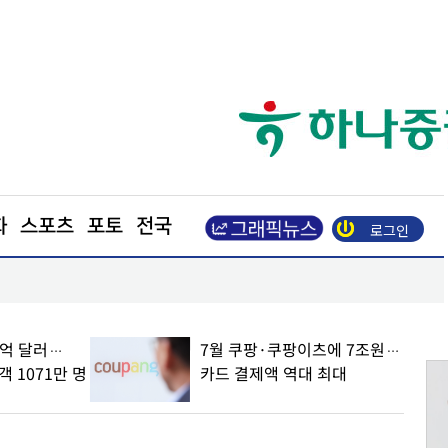
화
스포츠
포토
전국
로그인
7월 쿠팡·쿠팡이츠에 7조원…카드 결제액 역대 최
9억 달러…
7월 쿠팡·쿠팡이츠에 7조원…
 1071만 명
카드 결제액 역대 최대