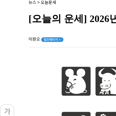
뉴스
>
오늘운세
[오늘의 운세] 2026
이원오
필진페이지 +