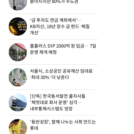
쏟아지지만 80%가 수도권
“금 투자도 연금 계좌에서”…
KB자산, 18년 장수 금 펀드 ‘체질
개선’
홈플러스 DIP 2000억 원 입금… 7일
운영 재개 예정
서울시, 소상공인 공유재산 임대료
‘최대 30%’ 더 낮춘다
[단독] 한국동서발전 출자사들
'제멋대로 회사 운영' 심각…
내부통제시스템도 엉망
'동반성장', 함께 나누는 사회 만드는
롯데