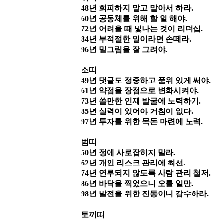
48
년 회피하지 말고 맡아서 하라
.
60
년 공동체를 위해 할 일 해야
.
72
년 어려울 때 빛나는 것이 리더십
.
84
년 부적절한 일이라면 손떼라
.
96
년 밑그림을 잘 그려야
.
소띠
49
년 댓글도 정중하고 품위 있게 써야
.
61
년 약점을 장점으로 변화시켜야
.
73
년 쓸만한 인재 발굴에 노력하기
.
85
년 실력이 있어야 거침이 없다
.
97
년 투자를 위한 목돈 마련에 노력
.
범띠
50
년 정에 사로잡히지 말라
.
62
년 개인 리스크 관리에 최선
.
74
년 연루되지 않도록 사람 관리 철저
.
86
년 바닥을 찍었으니 오를 일만
.
98
년 발전을 위한 진통이니 감수하라
.
토끼띠