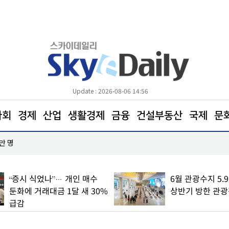
Update : 2026-08-06 14:56
사회
경제
산업
생활경제
금융
건설부동산
국제
문
낼 수도
금융노조, 4.5일제 취지 알린다…국민과 ‘4.5RUN’
“증시 식었나”… 개인 매수
6월 관광수지 5.
둔화에 거래대금 1달 새 30%
상반기 방한 관광객
급감