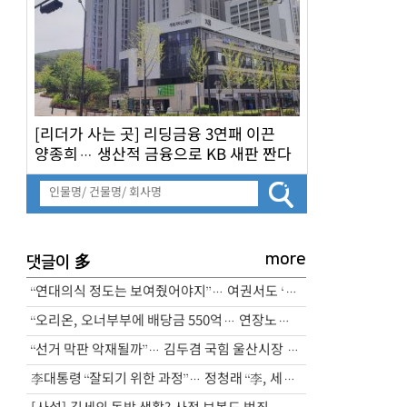
[리더가 사는 곳] 리딩금융 3연패 이끈
양종희… 생산적 금융으로 KB 새판 짠다
more
多
댓글이
“연대의식 정도는 보여줬어야지”… 여권서도 ‘삼전노조 파업 예고’ 비판
“오리온, 오너부부에 배당금 550억… 연장노동엔 수당 미지급”
“선거 막판 악재될까”… 김두겸 국힘 울산시장 후보 ‘기자 폭행’ 논란
李대통령 “잘되기 위한 과정”… 정청래 “李, 세계적인 지도자”