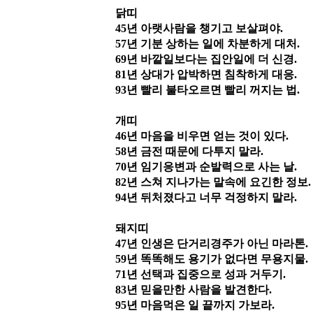
닭띠
45
년 아랫사람을 챙기고 보살펴야
.
57
년 기분 상하는 일에 차분하게 대처
.
69
년 바깥일보다는 집안일에 더 신경
.
81
년 상대가 압박하면 침착하게 대응
.
93
년 빨리 불타오르면 빨리 꺼지는 법
.
개띠
46
년 마음을 비우면 얻는 것이 있다
.
58
년 금전 때문에 다투지 말라
.
70
년 임기응변과 순발력으로 사는 날
.
82
년 스쳐 지나가는 말속에 요긴한 정보
.
94
년 뒤처졌다고 너무 걱정하지 말라
.
돼지띠
47
년 인생은 단거리경주가 아닌 마라톤
.
59
년 똑똑해도 용기가 없다면 무용지물
.
71
년 선택과 집중으로 성과 거두기
.
83
년 믿을만한 사람을 발견한다
.
95
년 마음먹은 일 끝까지 가보라
.