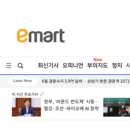
최신기사
오피니언
부의지도
정치
Latest News
만 명
이란·오만 호르무즈 통항 초안 동의… 수수료 5~7% 
이 시간 주요기사
0조 판
정부, ‘비욘드 반도체’ 시동…
 속
철강·조선·바이오에 AI 장착