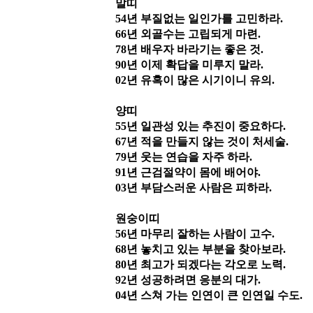
말띠
54
년 부질없는 일인가를 고민하라
.
66
년 외골수는 고립되게 마련
.
78
년 배우자 바라기는 좋은 것
.
90
년 이제 확답을 미루지 말라
.
02
년 유혹이 많은 시기이니 유의
.
양띠
55
년 일관성 있는 추진이 중요하다
.
67
년 적을 만들지 않는 것이 처세술
.
79
년 웃는 연습을 자주 하라
.
91
년 근검절약이 몸에 배어야
.
03
년 부담스러운 사람은 피하라
.
원숭이띠
56
년 마무리 잘하는 사람이 고수
.
68
년 놓치고 있는 부분을 찾아보라
.
80
년 최고가 되겠다는 각오로 노력
.
92
년 성공하려면 응분의 대가
.
04
년 스쳐 가는 인연이 큰 인연일 수도
.