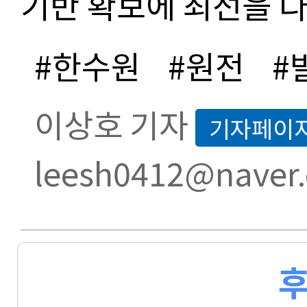
기반 확보에 최선을 다
#한수원
#원전
#
이상호 기자
기자페이
leesh0412@naver
후