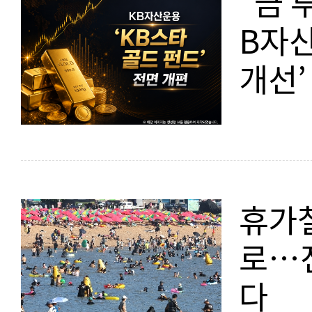
“금 
B자산
개선’
휴가철
로…
다