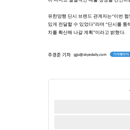
유한양행 딘시 브랜드 관계자는“이번 협
있게 전달할 수 있었다”라며 “딘시를 통
박종문
봉중근
치를 확산해 나갈 계획”이라고 밝혔다.
[관련 기사]
[관련 기사]
삼성증권
LG 트윈스
롯데캐슬갤럭시
연세힐하우스1
기자페이지 
주경준 기자
gjju@skyedaily.com
팬클럽 참여
팬클럽 참여
122
68