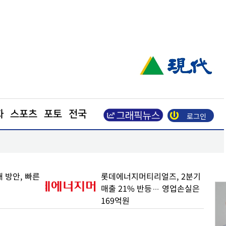
화
스포츠
포토
전국
로그인
적…실적 가이던스도 상향
드론특구 포천, 무인기 운용·방산 실증기지로 발돋
빠른
롯데에너지머티리얼즈, 2분기
매출 21% 반등… 영업손실은
169억원