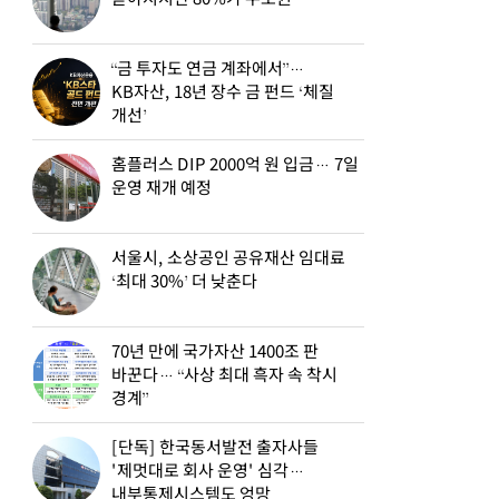
“금 투자도 연금 계좌에서”…
KB자산, 18년 장수 금 펀드 ‘체질
개선’
홈플러스 DIP 2000억 원 입금… 7일
운영 재개 예정
서울시, 소상공인 공유재산 임대료
‘최대 30%’ 더 낮춘다
70년 만에 국가자산 1400조 판
바꾼다… “사상 최대 흑자 속 착시
경계”
[단독] 한국동서발전 출자사들
'제멋대로 회사 운영' 심각…
내부통제시스템도 엉망