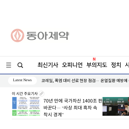
최신기사
오피니언
부의지도
정치
Latest News
인하세요"
코레일, 폭염 대비 선로 현장 점검… 온열질환 예방에
이 시간 주요기사
70년 만에 국가자산 1400조 판
“증시
바꾼다… “사상 최대 흑자 속
둔화에 
착시 경계”
급감