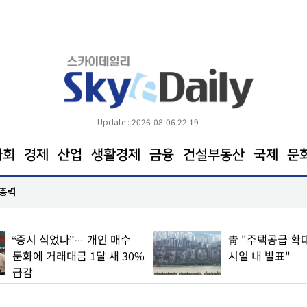
Update : 2026-08-06 22:19
사회
경제
산업
생활경제
금융
건설부동산
국제
문
 총력
KT&G, 해외이익 확대∙NGP 성장으로 2분기 호실
 식었나”… 개인 매수
靑 "주택공급 확대 방안, 
거래대금 1달 새 30%
시일 내 발표"