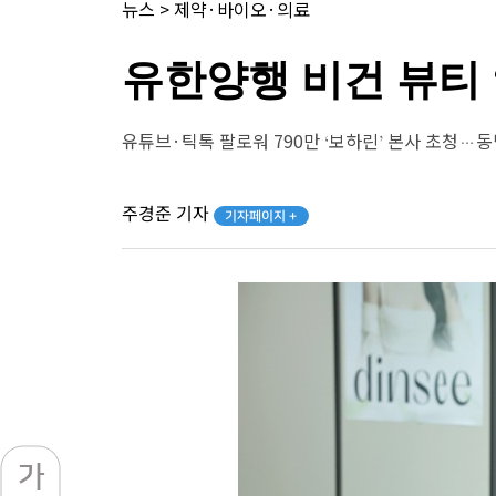
뉴스
>
제약·바이오·의료
유한양행 비건 뷰티 
유튜브·틱톡 팔로워 790만 ‘보하린’ 본사 초청…
주경준 기자
기자페이지 +