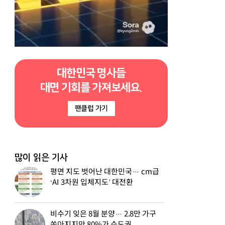
대한민국 명사들
대면 기회를 가져보세요.
팬클럽 가기
많이 읽은 기사
평면 지도 벗어난 대한민국… cm급
‘AI 3차원 입체지도’ 대전환
비수기 잊은 8월 분양… 2.8만 가구
쏟아지지만 80%가 수도권