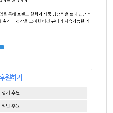
업을 통해 브랜드 철학과 제품 경쟁력을 보다 진정성
해 환경과 건강을 고려한 비건 뷰티의 지속가능한 가
윤홍근
백종원
오세훈
[관련 기사]
[관련 기사]
[관련 기사]
제너시스 BBQ
더본코리아
서울특별시장
지엔에스주택전시관
트라움하우스 2차
코오롱알앤에프빌라
+
팬클럽 참여
팬클럽 참여
팬클럽 참여
364
85
365
후원하기
정기 후원
일반 후원